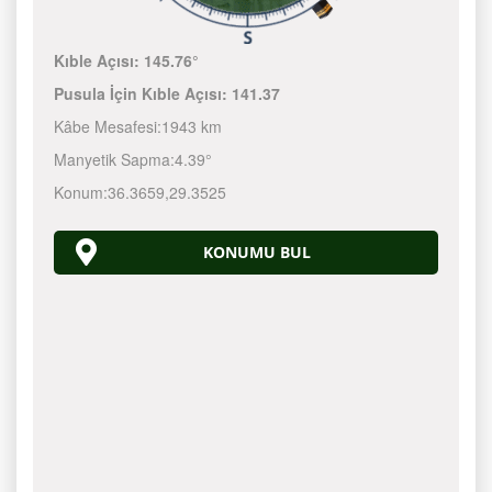
Kıble Açısı:
145.76°
Pusula İçin Kıble Açısı:
141.37
Kâbe Mesafesi:
1943 km
Manyetik Sapma:
4.39°
Konum:
36.3659
,
29.3525
KONUMU BUL