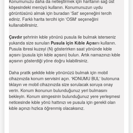
Konumunuzu daha da netleştirmek için haritanın sağ üst
köşesindeki menüyü kullanın. Konumunuzun uydu
görüntüsünü almak için buradan 'Sat' seçeneğini tercih
ediniz. Farklı harita tercihi için 'OSM' seçeneğini
kullanabilirsiniz.
Çavdır
şehrinin kıble yönünü pusula ile bulmak isterseniz
yukarıda size sunulan
Pusula için Kıble Açısı
nı kullanın.
Pusula ibresi kuzeyi (N) gösterirken saat yönünde kıble
açısını (pusula için kıble açısını) bulun. Artık namazınızı kıble
açısının gösterdiği yöne doğru kılabilirsiniz.
Daha pratik şekilde kıble yönünüzü bulmak için mobil
cihazınızda konum servisini açın. 'KONUMU BUL' butonuna
tıklayın ve mobil cihazınızda size sorulacak soruya onay
verin. Konum ikonunun bulunduğunuz yeri bulmasını
bekleyin. Konum simgesinin bulunduğunuz yere yerleşmesi
neticesinde kıble yönü hattınızı ve pusula için gerekli olan
kıble açınızı hızlıca öğrenmiş olacaksınız.