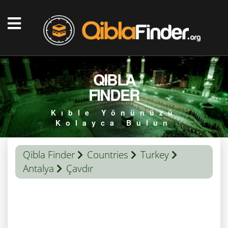
QIBLA
FINDER
Kıble Yönünüzü
Kolayca Bulun
Qibla Finder
Countries
Turkey
Antalya
Çavdır