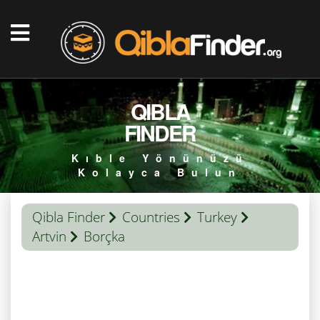
QIBLA
FINDER
Kıble Yönünüzü
Kolayca Bulun
Qibla Finder
Countries
Turkey
Artvin
Borçka