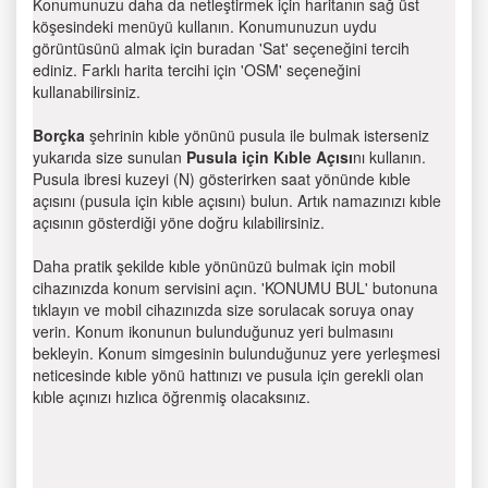
Konumunuzu daha da netleştirmek için haritanın sağ üst
köşesindeki menüyü kullanın. Konumunuzun uydu
görüntüsünü almak için buradan 'Sat' seçeneğini tercih
ediniz. Farklı harita tercihi için 'OSM' seçeneğini
kullanabilirsiniz.
Borçka
şehrinin kıble yönünü pusula ile bulmak isterseniz
yukarıda size sunulan
Pusula için Kıble Açısı
nı kullanın.
Pusula ibresi kuzeyi (N) gösterirken saat yönünde kıble
açısını (pusula için kıble açısını) bulun. Artık namazınızı kıble
açısının gösterdiği yöne doğru kılabilirsiniz.
Daha pratik şekilde kıble yönünüzü bulmak için mobil
cihazınızda konum servisini açın. 'KONUMU BUL' butonuna
tıklayın ve mobil cihazınızda size sorulacak soruya onay
verin. Konum ikonunun bulunduğunuz yeri bulmasını
bekleyin. Konum simgesinin bulunduğunuz yere yerleşmesi
neticesinde kıble yönü hattınızı ve pusula için gerekli olan
kıble açınızı hızlıca öğrenmiş olacaksınız.