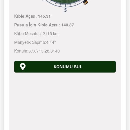
Kıble Açısı:
145.31°
Pusula İçin Kıble Açısı:
140.87
Kâbe Mesafesi:
2115 km
Manyetik Sapma:
4.44°
Konum:
37.6713
,
28.3140
KONUMU BUL