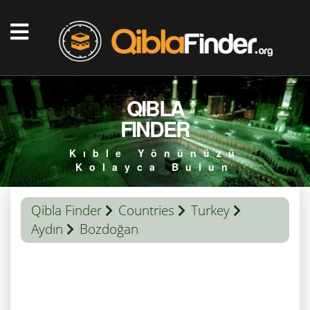
QIBLA
FINDER
Kıble Yönünüzü
Kolayca Bulun
Qibla Finder
Countries
Turkey
Aydın
Bozdoğan