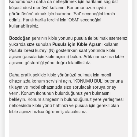
Konumunuzu daha da netleştirmek için haritanın sağ üst
köşesindeki menüyü kullanın. Konumunuzun uydu
görüntüsünü almak için buradan 'Sat' seçeneğini tercih
ediniz. Farklı harita tercihi için 'OSM' seçeneğini
kullanabilirsiniz.
Bozdoğan
şehrinin kıble yönünü pusula ile bulmak isterseniz
yukarıda size sunulan
Pusula için Kıble Açısı
nı kullanın.
Pusula ibresi kuzeyi (N) gösterirken saat yönünde kıble
açısını (pusula için kıble açısını) bulun. Artık namazınızı kıble
açısının gösterdiği yöne doğru kılabilirsiniz.
Daha pratik şekilde kıble yönünüzü bulmak için mobil
cihazınızda konum servisini açın. 'KONUMU BUL' butonuna
tıklayın ve mobil cihazınızda size sorulacak soruya onay
verin. Konum ikonunun bulunduğunuz yeri bulmasını
bekleyin. Konum simgesinin bulunduğunuz yere yerleşmesi
neticesinde kıble yönü hattınızı ve pusula için gerekli olan
kıble açınızı hızlıca öğrenmiş olacaksınız.