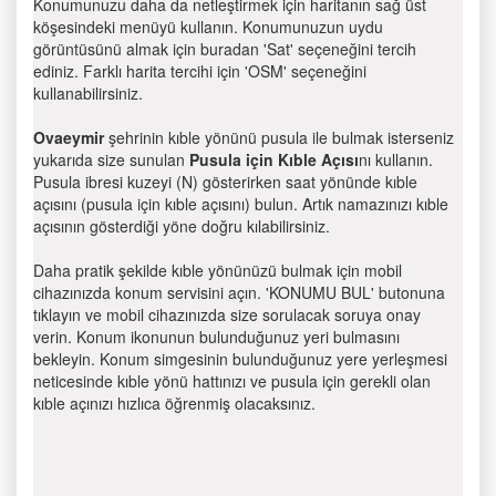
Konumunuzu daha da netleştirmek için haritanın sağ üst
köşesindeki menüyü kullanın. Konumunuzun uydu
görüntüsünü almak için buradan 'Sat' seçeneğini tercih
ediniz. Farklı harita tercihi için 'OSM' seçeneğini
kullanabilirsiniz.
Ovaeymir
şehrinin kıble yönünü pusula ile bulmak isterseniz
yukarıda size sunulan
Pusula için Kıble Açısı
nı kullanın.
Pusula ibresi kuzeyi (N) gösterirken saat yönünde kıble
açısını (pusula için kıble açısını) bulun. Artık namazınızı kıble
açısının gösterdiği yöne doğru kılabilirsiniz.
Daha pratik şekilde kıble yönünüzü bulmak için mobil
cihazınızda konum servisini açın. 'KONUMU BUL' butonuna
tıklayın ve mobil cihazınızda size sorulacak soruya onay
verin. Konum ikonunun bulunduğunuz yeri bulmasını
bekleyin. Konum simgesinin bulunduğunuz yere yerleşmesi
neticesinde kıble yönü hattınızı ve pusula için gerekli olan
kıble açınızı hızlıca öğrenmiş olacaksınız.