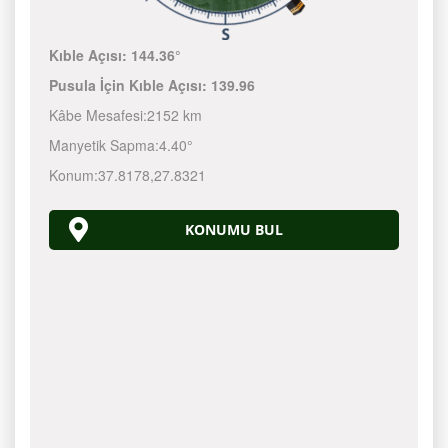
Kıble Açısı:
144.36°
Pusula İçin Kıble Açısı:
139.96
Kâbe Mesafesi:
2152 km
Manyetik Sapma:
4.40°
Konum:
37.8178
,
27.8321
KONUMU BUL