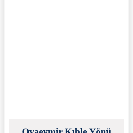
Ovaeymir Kıble Yönü