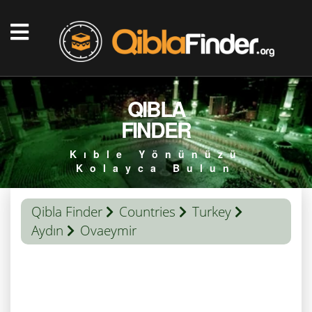
QIBLA
FINDER
Kıble Yönünüzü
Kolayca Bulun
Qibla Finder
Countries
Turkey
Aydın
Ovaeymir