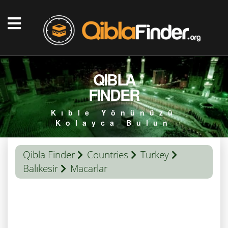
QIBLA
FINDER
Kıble Yönünüzü
Kolayca Bulun
Qibla Finder
Countries
Turkey
Balıkesir
Macarlar