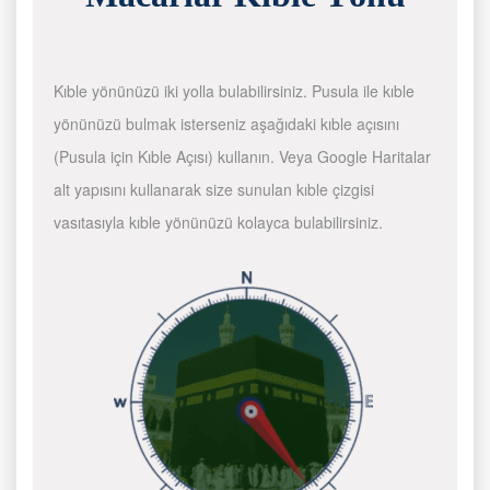
Kıble yönünüzü iki yolla bulabilirsiniz. Pusula ile kıble
yönünüzü bulmak isterseniz aşağıdaki kıble açısını
(Pusula için Kıble Açısı) kullanın. Veya Google Haritalar
alt yapısını kullanarak size sunulan kıble çizgisi
vasıtasıyla kıble yönünüzü kolayca bulabilirsiniz.