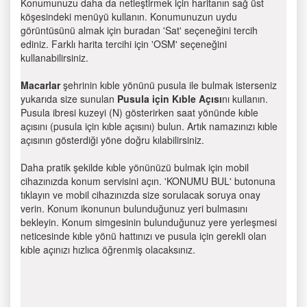
Konumunuzu daha da netleştirmek için haritanın sağ üst
köşesindeki menüyü kullanın. Konumunuzun uydu
görüntüsünü almak için buradan 'Sat' seçeneğini tercih
ediniz. Farklı harita tercihi için 'OSM' seçeneğini
kullanabilirsiniz.
Macarlar
şehrinin kıble yönünü pusula ile bulmak isterseniz
yukarıda size sunulan
Pusula için Kıble Açısı
nı kullanın.
Pusula ibresi kuzeyi (N) gösterirken saat yönünde kıble
açısını (pusula için kıble açısını) bulun. Artık namazınızı kıble
açısının gösterdiği yöne doğru kılabilirsiniz.
Daha pratik şekilde kıble yönünüzü bulmak için mobil
cihazınızda konum servisini açın. 'KONUMU BUL' butonuna
tıklayın ve mobil cihazınızda size sorulacak soruya onay
verin. Konum ikonunun bulunduğunuz yeri bulmasını
bekleyin. Konum simgesinin bulunduğunuz yere yerleşmesi
neticesinde kıble yönü hattınızı ve pusula için gerekli olan
kıble açınızı hızlıca öğrenmiş olacaksınız.