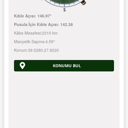
Kıble Açısı:
146.97°
Pusula İçin Kıble Açısı:
142.38
Kâbe Mesafesi:
2310 km
Manyetik Sapma:
4.59°
Konum:
39.5280
,
27.8220
KONUMU BUL