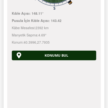
Kıble Açısı:
148.11°
Pusula İçin Kıble Açısı:
143.42
Kâbe Mesafesi:
2392 km
Manyetik Sapma:
4.69°
Konum:
40.3996
,
27.7935
KONUMU BUL