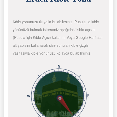
Kıble yönünüzü iki yolla bulabilirsiniz. Pusula ile kıble
yönünüzü bulmak isterseniz aşağıdaki kıble açısını
(Pusula için Kıble Açısı) kullanın. Veya Google Haritalar
alt yapısını kullanarak size sunulan kıble çizgisi
vasıtasıyla kıble yönünüzü kolayca bulabilirsiniz.