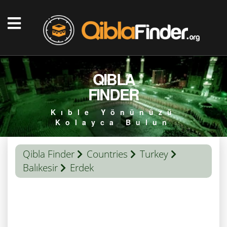
QIBLA
FINDER
Kıble Yönünüzü
Kolayca Bulun
Qibla Finder
Countries
Turkey
Balıkesir
Erdek