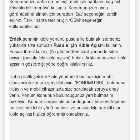
Konumunuzu daha da netleştirmek için haritanın sağ üst
köşesindeki menüyü kullanın. Konumunuzun uydu
görüntüsünü almak için buradan 'Sat' seçeneğini tercih
ediniz. Farklı harita tercihi için 'OSM' seçeneğini
kullanabilirsiniz.
Erdek
şehrinin kıble yönünü pusula ile bulmak isterseniz
yukarıda size sunulan
Pusula için Kıble Açısı
nı kullanın.
Pusula ibresi kuzeyi (N) gösterirken saat yönünde kıble
açısını (pusula için kıble açısını) bulun. Artık namazınızı kıble
açısının gösterdiği yöne doğru kılabilirsiniz.
Daha pratik şekilde kıble yönünüzü bulmak için mobil
cihazınızda konum servisini açın. 'KONUMU BUL' butonuna
tıklayın ve mobil cihazınızda size sorulacak soruya onay
verin. Konum ikonunun bulunduğunuz yeri bulmasını
bekleyin. Konum simgesinin bulunduğunuz yere yerleşmesi
neticesinde kıble yönü hattınızı ve pusula için gerekli olan
kıble açınızı hızlıca öğrenmiş olacaksınız.