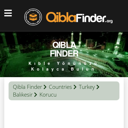
QIBLA
FINDER
Kıble Yönünüzü
Kolayca Bulun
Qibla Finder
Countries
Turkey
Balıkesir
Korucu