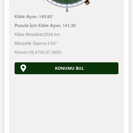
Kıble Açısı:
145.83°
Pusula İçin Kıble Açısı:
141.30
Kâbe Mesafesi:
2326 km
Manyetik Sapma:
4.53°
Konum:
39.4703
,
27.3653
KONUMU BUL