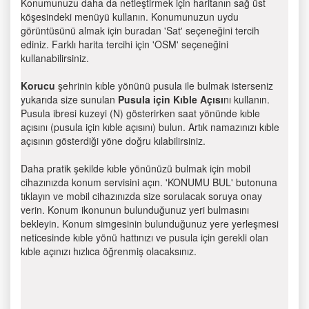
Konumunuzu daha da netleştirmek için haritanın sağ üst
köşesindeki menüyü kullanın. Konumunuzun uydu
görüntüsünü almak için buradan 'Sat' seçeneğini tercih
ediniz. Farklı harita tercihi için 'OSM' seçeneğini
kullanabilirsiniz.
Korucu
şehrinin kıble yönünü pusula ile bulmak isterseniz
yukarıda size sunulan
Pusula için Kıble Açısı
nı kullanın.
Pusula ibresi kuzeyi (N) gösterirken saat yönünde kıble
açısını (pusula için kıble açısını) bulun. Artık namazınızı kıble
açısının gösterdiği yöne doğru kılabilirsiniz.
Daha pratik şekilde kıble yönünüzü bulmak için mobil
cihazınızda konum servisini açın. 'KONUMU BUL' butonuna
tıklayın ve mobil cihazınızda size sorulacak soruya onay
verin. Konum ikonunun bulunduğunuz yeri bulmasını
bekleyin. Konum simgesinin bulunduğunuz yere yerleşmesi
neticesinde kıble yönü hattınızı ve pusula için gerekli olan
kıble açınızı hızlıca öğrenmiş olacaksınız.