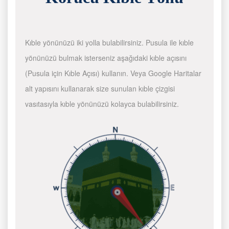
Kıble yönünüzü iki yolla bulabilirsiniz. Pusula ile kıble
yönünüzü bulmak isterseniz aşağıdaki kıble açısını
(Pusula için Kıble Açısı) kullanın. Veya Google Haritalar
alt yapısını kullanarak size sunulan kıble çizgisi
vasıtasıyla kıble yönünüzü kolayca bulabilirsiniz.