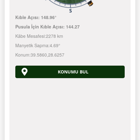
Kıble Açısı:
148.96°
Pusula İçin Kıble Açısı:
144.27
Kâbe Mesafesi:
2278 km
Manyetik Sapma:
4.69°
Konum:
39.5860
,
28.6257
KONUMU BUL