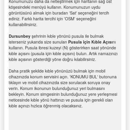
Konumunuzu daha da netleştirmek için haritanın sağ üst
köşesindeki menüyü kullanın. Konumunuzun uydu
görüntüsünü almak için buradan 'Sat' seçeneğini tercih
ediniz. Farklı harita tercihi için 'OSM' seçeneğini
kullanabilirsiniz.
Dursunbey
şehrinin kıble yönünü pusula ile bulmak
isterseniz yukarıda size sunulan
Pusula için Kıble Açısı
nı
kullanın. Pusula ibresi kuzeyi (N) gösterirken saat yönünde
kıble açısını (pusula için kıble açısını) bulun. Artık namazınızı
kıble açısının gösterdiği yöne doğru kılabilirsiniz.
Daha pratik şekilde kıble yönünüzü bulmak için mobil
cihazınızda konum servisini açın. 'KONUMU BUL' butonuna
tıklayın ve mobil cihazınızda size sorulacak soruya onay
verin. Konum ikonunun bulunduğunuz yeri bulmasını
bekleyin. Konum simgesinin bulunduğunuz yere yerleşmesi
neticesinde kıble yönü hattınızı ve pusula için gerekli olan
kıble açınızı hızlıca öğrenmiş olacaksınız.