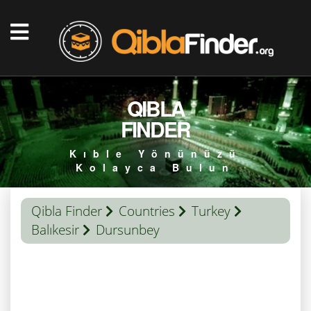
QIBLA
FINDER
Kıble Yönünüzü
Kolayca Bulun
Qibla Finder
Countries
Turkey
Balıkesir
Dursunbey