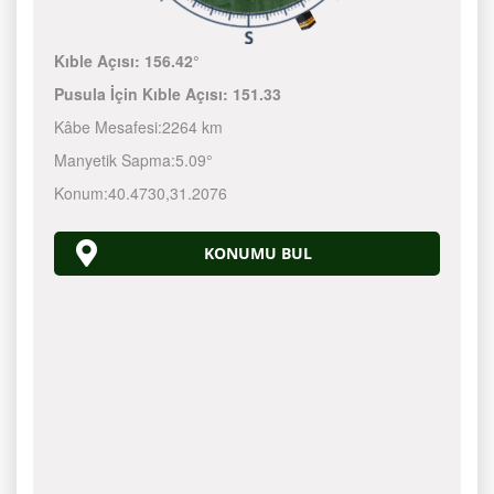
Kıble Açısı:
156.42°
Pusula İçin Kıble Açısı:
151.33
Kâbe Mesafesi:
2264 km
Manyetik Sapma:
5.09°
Konum:
40.4730
,
31.2076
KONUMU BUL