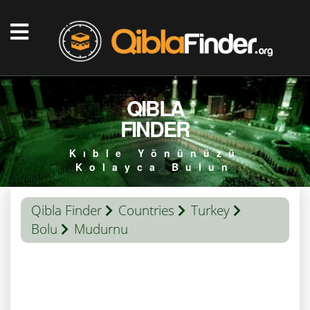
QIBLA
FINDER
Kıble Yönünüzü
Kolayca Bulun
Qibla Finder
Countries
Turkey
Bolu
Mudurnu