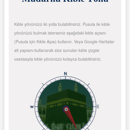
Kıble yönünüzü iki yolla bulabilirsiniz. Pusula ile kıble
yönünüzü bulmak isterseniz aşağıdaki kıble açısını
(Pusula için Kıble Açısı) kullanın. Veya Google Haritalar
alt yapısını kullanarak size sunulan kıble çizgisi
vasıtasıyla kıble yönünüzü kolayca bulabilirsiniz.