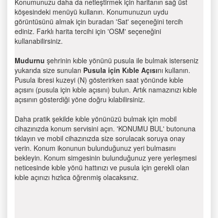
Konumunuzu daha da netleştirmek için haritanın sağ üst
köşesindeki menüyü kullanın. Konumunuzun uydu
görüntüsünü almak için buradan 'Sat' seçeneğini tercih
ediniz. Farklı harita tercihi için 'OSM' seçeneğini
kullanabilirsiniz.
Mudurnu
şehrinin kıble yönünü pusula ile bulmak isterseniz
yukarıda size sunulan
Pusula için Kıble Açısı
nı kullanın.
Pusula ibresi kuzeyi (N) gösterirken saat yönünde kıble
açısını (pusula için kıble açısını) bulun. Artık namazınızı kıble
açısının gösterdiği yöne doğru kılabilirsiniz.
Daha pratik şekilde kıble yönünüzü bulmak için mobil
cihazınızda konum servisini açın. 'KONUMU BUL' butonuna
tıklayın ve mobil cihazınızda size sorulacak soruya onay
verin. Konum ikonunun bulunduğunuz yeri bulmasını
bekleyin. Konum simgesinin bulunduğunuz yere yerleşmesi
neticesinde kıble yönü hattınızı ve pusula için gerekli olan
kıble açınızı hızlıca öğrenmiş olacaksınız.