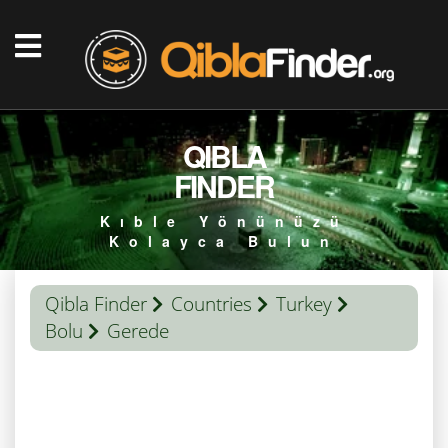
QIBLA
FINDER
Kıble Yönünüzü
Kolayca Bulun
Qibla Finder
Countries
Turkey
Bolu
Gerede