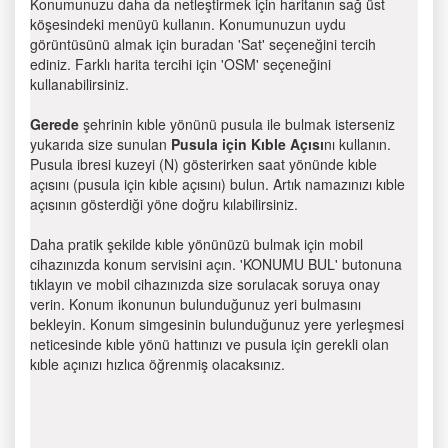
Konumunuzu daha da netleştirmek için haritanın sağ üst
köşesindeki menüyü kullanın. Konumunuzun uydu
görüntüsünü almak için buradan 'Sat' seçeneğini tercih
ediniz. Farklı harita tercihi için 'OSM' seçeneğini
kullanabilirsiniz.
Gerede
şehrinin kıble yönünü pusula ile bulmak isterseniz
yukarıda size sunulan
Pusula için Kıble Açısı
nı kullanın.
Pusula ibresi kuzeyi (N) gösterirken saat yönünde kıble
açısını (pusula için kıble açısını) bulun. Artık namazınızı kıble
açısının gösterdiği yöne doğru kılabilirsiniz.
Daha pratik şekilde kıble yönünüzü bulmak için mobil
cihazınızda konum servisini açın. 'KONUMU BUL' butonuna
tıklayın ve mobil cihazınızda size sorulacak soruya onay
verin. Konum ikonunun bulunduğunuz yeri bulmasını
bekleyin. Konum simgesinin bulunduğunuz yere yerleşmesi
neticesinde kıble yönü hattınızı ve pusula için gerekli olan
kıble açınızı hızlıca öğrenmiş olacaksınız.