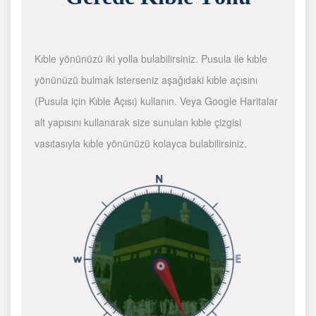
Kıble yönünüzü iki yolla bulabilirsiniz. Pusula ile kıble
yönünüzü bulmak isterseniz aşağıdaki kıble açısını
(Pusula için Kıble Açısı) kullanın. Veya Google Haritalar
alt yapısını kullanarak size sunulan kıble çizgisi
vasıtasıyla kıble yönünüzü kolayca bulabilirsiniz.