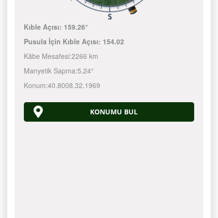
Kıble Açısı:
159.26°
Pusula İçin Kıble Açısı:
154.02
Kâbe Mesafesi:
2266 km
Manyetik Sapma:
5.24°
Konum:
40.8008
,
32.1969
KONUMU BUL