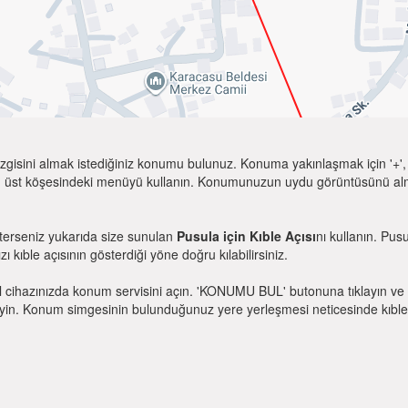
zgisini almak istediğiniz konumu bulunuz. Konuma yakınlaşmak için '+', k
 üst köşesindeki menüyü kullanın. Konumunuzun uydu görüntüsünü almak 
sterseniz yukarıda size sunulan
Pusula için Kıble Açısı
nı kullanın. Pus
zı kıble açısının gösterdiği yöne doğru kılabilirsiniz.
l cihazınızda konum servisini açın. 'KONUMU BUL' butonuna tıklayın ve 
. Konum simgesinin bulunduğunuz yere yerleşmesi neticesinde kıble yönü