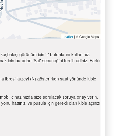
| © Google Maps
Leaflet
uşbakışı görünüm için '-' butonlarını kullanınız.
için buradan 'Sat' seçeneğini tercih ediniz. Farklı
ula ibresi kuzeyi (N) gösterirken saat yönünde kıble
mobil cihazınızda size sorulacak soruya onay verin.
 hattınızı ve pusula için gerekli olan kıble açınızı