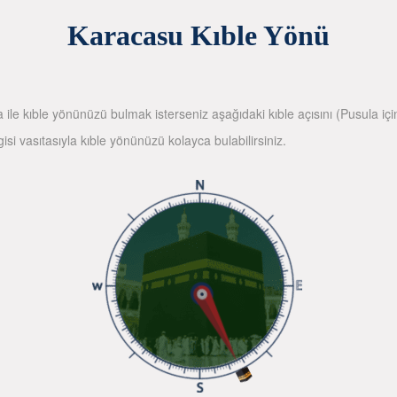
Karacasu Kıble Yönü
la ile kıble yönünüzü bulmak isterseniz aşağıdaki kıble açısını (Pusula içi
gisi vasıtasıyla kıble yönünüzü kolayca bulabilirsiniz.