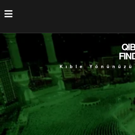
QI
FIN
Kıble Yönünüzü