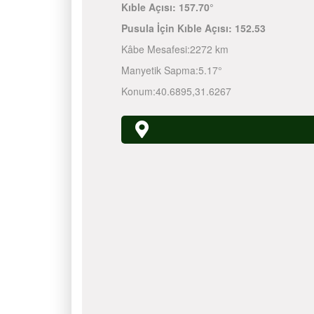
Kıble Açısı:
157.70°
Pusula İçin Kıble Açısı:
152.53
Kâbe Mesafesi:
2272 km
Manyetik Sapma:
5.17°
Konum:
40.6895
,
31.6267