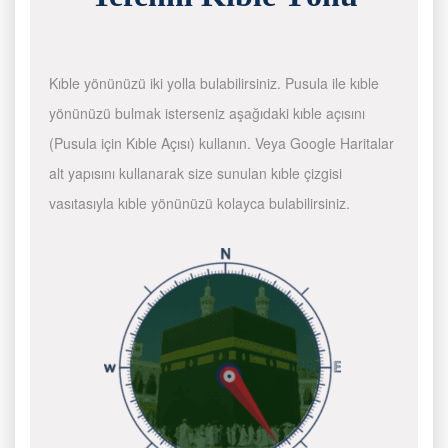
Kıble yönünüzü iki yolla bulabilirsiniz. Pusula ile kıble
yönünüzü bulmak isterseniz aşağıdaki kıble açısını
(Pusula için Kıble Açısı) kullanın. Veya Google Haritalar
alt yapısını kullanarak size sunulan kıble çizgisi
vasıtasıyla kıble yönünüzü kolayca bulabilirsiniz.