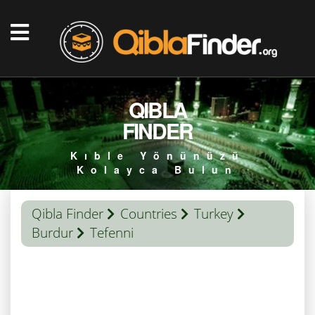
QIBLA
FINDER
Kıble Yönünüzü
Kolayca Bulun
Qibla Finder
Countries
Turkey
Burdur
Tefenni