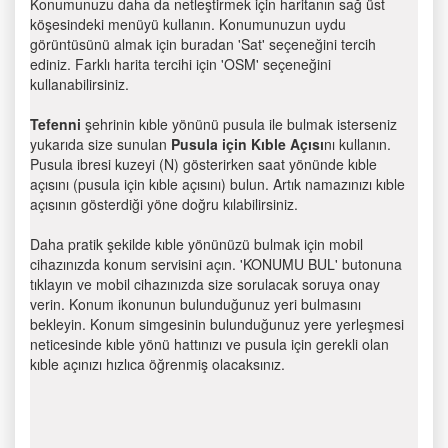
Konumunuzu daha da netleştirmek için haritanın sağ üst
köşesindeki menüyü kullanın. Konumunuzun uydu
görüntüsünü almak için buradan 'Sat' seçeneğini tercih
ediniz. Farklı harita tercihi için 'OSM' seçeneğini
kullanabilirsiniz.
Tefenni
şehrinin kıble yönünü pusula ile bulmak isterseniz
yukarıda size sunulan
Pusula için Kıble Açısı
nı kullanın.
Pusula ibresi kuzeyi (N) gösterirken saat yönünde kıble
açısını (pusula için kıble açısını) bulun. Artık namazınızı kıble
açısının gösterdiği yöne doğru kılabilirsiniz.
Daha pratik şekilde kıble yönünüzü bulmak için mobil
cihazınızda konum servisini açın. 'KONUMU BUL' butonuna
tıklayın ve mobil cihazınızda size sorulacak soruya onay
verin. Konum ikonunun bulunduğunuz yeri bulmasını
bekleyin. Konum simgesinin bulunduğunuz yere yerleşmesi
neticesinde kıble yönü hattınızı ve pusula için gerekli olan
kıble açınızı hızlıca öğrenmiş olacaksınız.