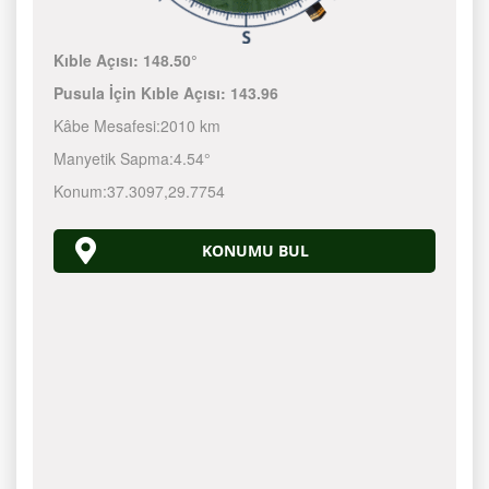
Kıble Açısı:
148.50°
Pusula İçin Kıble Açısı:
143.96
Kâbe Mesafesi:
2010 km
Manyetik Sapma:
4.54°
Konum:
37.3097
,
29.7754
KONUMU BUL