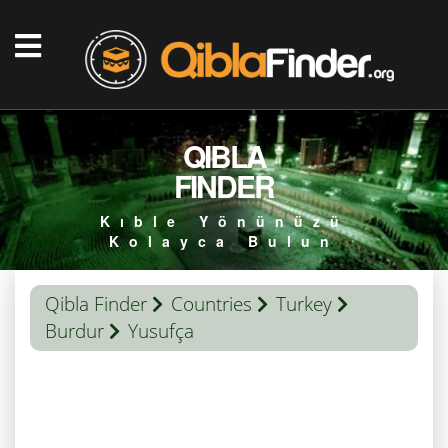
QIBLA
FINDER
Kıble Yönünüzü
Kolayca Bulun
Qibla Finder
Countries
Turkey
Burdur
Yusufça