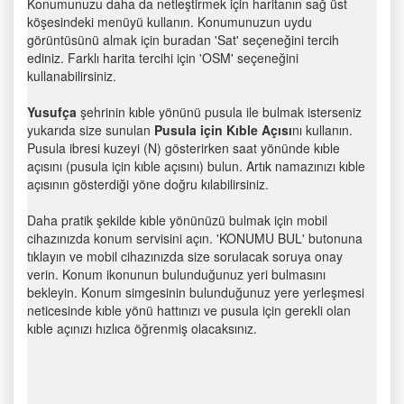
Konumunuzu daha da netleştirmek için haritanın sağ üst
köşesindeki menüyü kullanın. Konumunuzun uydu
görüntüsünü almak için buradan 'Sat' seçeneğini tercih
ediniz. Farklı harita tercihi için 'OSM' seçeneğini
kullanabilirsiniz.
Yusufça
şehrinin kıble yönünü pusula ile bulmak isterseniz
yukarıda size sunulan
Pusula için Kıble Açısı
nı kullanın.
Pusula ibresi kuzeyi (N) gösterirken saat yönünde kıble
açısını (pusula için kıble açısını) bulun. Artık namazınızı kıble
açısının gösterdiği yöne doğru kılabilirsiniz.
Daha pratik şekilde kıble yönünüzü bulmak için mobil
cihazınızda konum servisini açın. 'KONUMU BUL' butonuna
tıklayın ve mobil cihazınızda size sorulacak soruya onay
verin. Konum ikonunun bulunduğunuz yeri bulmasını
bekleyin. Konum simgesinin bulunduğunuz yere yerleşmesi
neticesinde kıble yönü hattınızı ve pusula için gerekli olan
kıble açınızı hızlıca öğrenmiş olacaksınız.