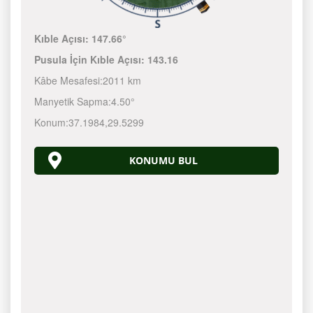
Kıble Açısı:
147.66°
Pusula İçin Kıble Açısı:
143.16
Kâbe Mesafesi:
2011 km
Manyetik Sapma:
4.50°
Konum:
37.1984
,
29.5299
KONUMU BUL