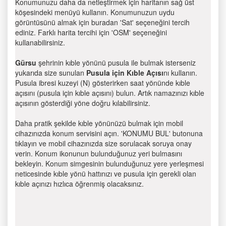
Konumunuzu daha da netleştirmek için haritanın sağ üst
köşesindeki menüyü kullanın. Konumunuzun uydu
görüntüsünü almak için buradan 'Sat' seçeneğini tercih
ediniz. Farklı harita tercihi için 'OSM' seçeneğini
kullanabilirsiniz.
Gürsu
şehrinin kıble yönünü pusula ile bulmak isterseniz
yukarıda size sunulan
Pusula için Kıble Açısı
nı kullanın.
Pusula ibresi kuzeyi (N) gösterirken saat yönünde kıble
açısını (pusula için kıble açısını) bulun. Artık namazınızı kıble
açısının gösterdiği yöne doğru kılabilirsiniz.
Daha pratik şekilde kıble yönünüzü bulmak için mobil
cihazınızda konum servisini açın. 'KONUMU BUL' butonuna
tıklayın ve mobil cihazınızda size sorulacak soruya onay
verin. Konum ikonunun bulunduğunuz yeri bulmasını
bekleyin. Konum simgesinin bulunduğunuz yere yerleşmesi
neticesinde kıble yönü hattınızı ve pusula için gerekli olan
kıble açınızı hızlıca öğrenmiş olacaksınız.