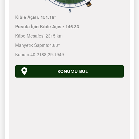
Kıble Açısı:
151.16°
Pusula İçin Kıble Açısı:
146.33
Kâbe Mesafesi:
2315 km
Manyetik Sapma:
4.83°
Konum:
40.2188
,
29.1949
KONUMU BUL