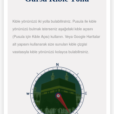
Kıble yönünüzü iki yolla bulabilirsiniz. Pusula ile kıble
yönünüzü bulmak isterseniz aşağıdaki kıble açısını
(Pusula için Kıble Açısı) kullanın. Veya Google Haritalar
alt yapısını kullanarak size sunulan kıble çizgisi
vasıtasıyla kıble yönünüzü kolayca bulabilirsiniz.