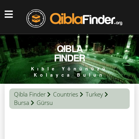
QIBLA
FINDER
Kıble Yönünüzü
Kolayca Bulun
Qibla Finder
Countries
Turkey
Bursa
Gürsu