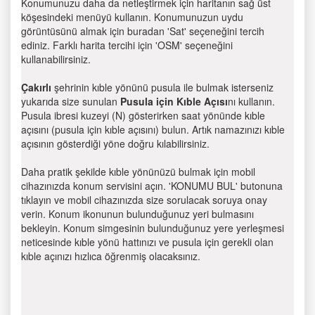
Konumunuzu daha da netleştirmek için haritanın sağ üst
köşesindeki menüyü kullanın. Konumunuzun uydu
görüntüsünü almak için buradan 'Sat' seçeneğini tercih
ediniz. Farklı harita tercihi için 'OSM' seçeneğini
kullanabilirsiniz.
Çakırlı
şehrinin kıble yönünü pusula ile bulmak isterseniz
yukarıda size sunulan
Pusula için Kıble Açısı
nı kullanın.
Pusula ibresi kuzeyi (N) gösterirken saat yönünde kıble
açısını (pusula için kıble açısını) bulun. Artık namazınızı kıble
açısının gösterdiği yöne doğru kılabilirsiniz.
Daha pratik şekilde kıble yönünüzü bulmak için mobil
cihazınızda konum servisini açın. 'KONUMU BUL' butonuna
tıklayın ve mobil cihazınızda size sorulacak soruya onay
verin. Konum ikonunun bulunduğunuz yeri bulmasını
bekleyin. Konum simgesinin bulunduğunuz yere yerleşmesi
neticesinde kıble yönü hattınızı ve pusula için gerekli olan
kıble açınızı hızlıca öğrenmiş olacaksınız.