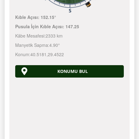
Kıble Açısı:
152.15°
Pusula İçin Kıble Açısı:
147.25
Kâbe Mesafesi:
2333 km
Manyetik Sapma:
4.90°
Konum:
40.5181
,
29.4522
KONUMU BUL