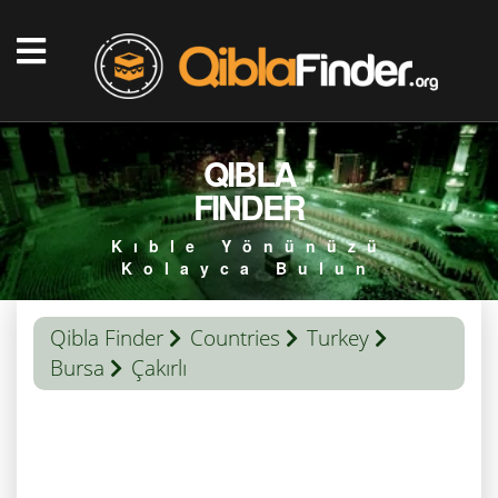
QIBLA
FINDER
Kıble Yönünüzü
Kolayca Bulun
Qibla Finder
Countries
Turkey
Bursa
Çakırlı