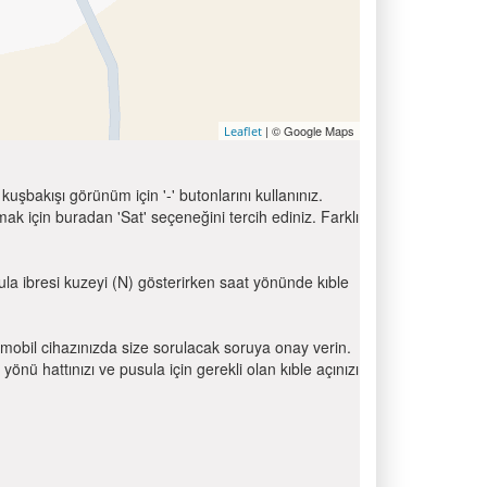
| © Google Maps
Leaflet
uşbakışı görünüm için '-' butonlarını kullanınız.
için buradan 'Sat' seçeneğini tercih ediniz. Farklı
sula ibresi kuzeyi (N) gösterirken saat yönünde kıble
mobil cihazınızda size sorulacak soruya onay verin.
 hattınızı ve pusula için gerekli olan kıble açınızı