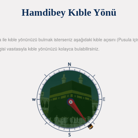
Hamdibey Kıble Yönü
la ile kıble yönünüzü bulmak isterseniz aşağıdaki kıble açısını (Pusula içi
gisi vasıtasıyla kıble yönünüzü kolayca bulabilirsiniz.