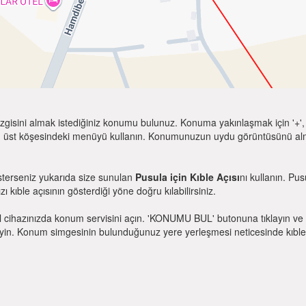
zgisini almak istediğiniz konumu bulunuz. Konuma yakınlaşmak için '+', k
 üst köşesindeki menüyü kullanın. Konumunuzun uydu görüntüsünü almak 
sterseniz yukarıda size sunulan
Pusula için Kıble Açısı
nı kullanın. Pu
zı kıble açısının gösterdiği yöne doğru kılabilirsiniz.
l cihazınızda konum servisini açın. 'KONUMU BUL' butonuna tıklayın ve 
. Konum simgesinin bulunduğunuz yere yerleşmesi neticesinde kıble yönü