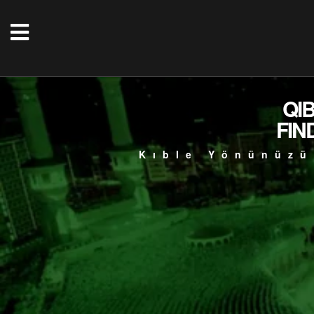
QI
FIN
Kıble Yönünüzü