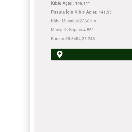
Kıble Açısı:
146.11°
Pusula İçin Kıble Açısı:
141.55
Kâbe Mesafesi:
2366 km
Manyetik Sapma:
4.56°
Konum:
39.8494
,
27.2481