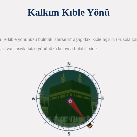
Kalkım Kıble Yönü
la ile kıble yönünüzü bulmak isterseniz aşağıdaki kıble açısını (Pusula içi
gisi vasıtasıyla kıble yönünüzü kolayca bulabilirsiniz.