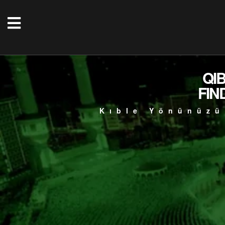
QI
FIN
Kıble Yönünüzü