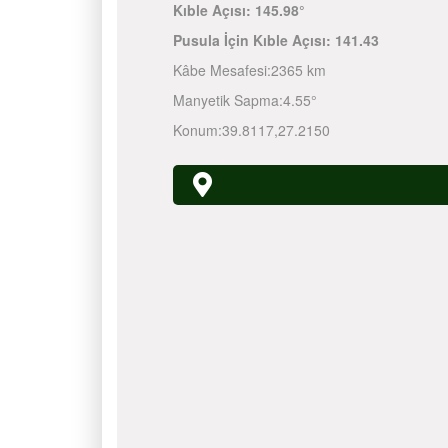
Kıble Açısı:
145.98°
Pusula İçin Kıble Açısı:
141.43
Kâbe Mesafesi:
2365 km
Manyetik Sapma:
4.55°
Konum:
39.8117
,
27.2150