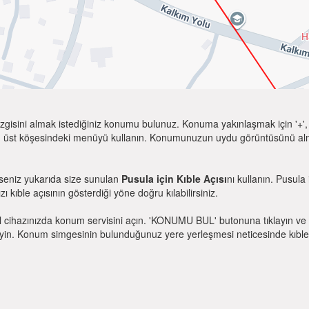
zgisini almak istediğiniz konumu bulunuz. Konuma yakınlaşmak için '+', k
 üst köşesindeki menüyü kullanın. Konumunuzun uydu görüntüsünü almak 
rseniz yukarıda size sunulan
Pusula için Kıble Açısı
nı kullanın. Pusula
zı kıble açısının gösterdiği yöne doğru kılabilirsiniz.
l cihazınızda konum servisini açın. 'KONUMU BUL' butonuna tıklayın ve 
. Konum simgesinin bulunduğunuz yere yerleşmesi neticesinde kıble yönü