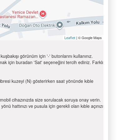
| © Google Maps
Leaflet
uşbakışı görünüm için '-' butonlarını kullanınız.
için buradan 'Sat' seçeneğini tercih ediniz. Farklı
 ibresi kuzeyi (N) gösterirken saat yönünde kıble
mobil cihazınızda size sorulacak soruya onay verin.
 hattınızı ve pusula için gerekli olan kıble açınızı