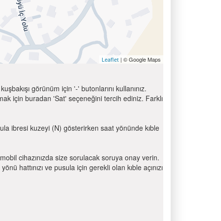
| © Google Maps
Leaflet
uşbakışı görünüm için '-' butonlarını kullanınız.
için buradan 'Sat' seçeneğini tercih ediniz. Farklı
sula ibresi kuzeyi (N) gösterirken saat yönünde kıble
mobil cihazınızda size sorulacak soruya onay verin.
 hattınızı ve pusula için gerekli olan kıble açınızı