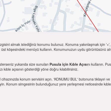
zgisini almak istediğiniz konumu bulunuz. Konuma yakınlaşmak için '+', k
 üst köşesindeki menüyü kullanın. Konumunuzun uydu görüntüsünü almak 
isterseniz yukarıda size sunulan
Pusula için Kıble Açısı
nı kullanın. Pu
zı kıble açısının gösterdiği yöne doğru kılabilirsiniz.
l cihazınızda konum servisini açın. 'KONUMU BUL' butonuna tıklayın ve 
. Konum simgesinin bulunduğunuz yere yerleşmesi neticesinde kıble yönü