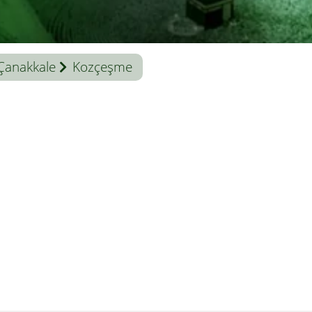
Çanakkale
Kozçeşme