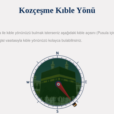
Kozçeşme Kıble Yönü
la ile kıble yönünüzü bulmak isterseniz aşağıdaki kıble açısını (Pusula içi
gisi vasıtasıyla kıble yönünüzü kolayca bulabilirsiniz.