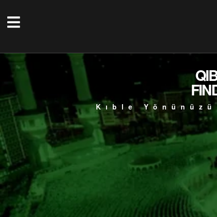
QI
FIN
Kıble Yönünüzü