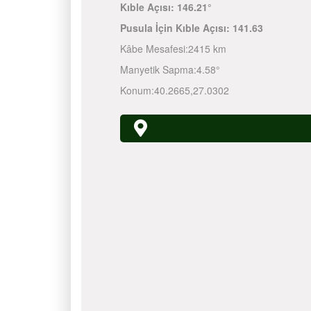
Kıble Açısı:
146.21°
Pusula İçin Kıble Açısı:
141.63
Kâbe Mesafesi:
2415 km
Manyetik Sapma:
4.58°
Konum:
40.2665
,
27.0302