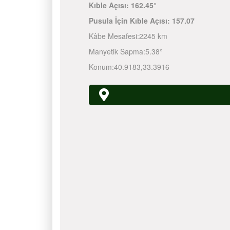
Kıble Açısı:
162.45°
Pusula İçin Kıble Açısı:
157.07
Kâbe Mesafesi:
2245 km
Manyetik Sapma:
5.38°
Konum:
40.9183
,
33.3916