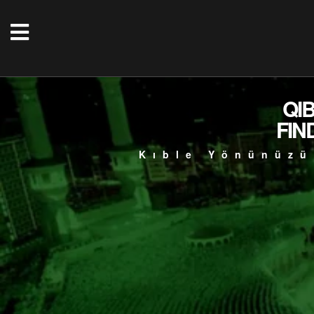
QI
FIN
Kıble Yönünüzü