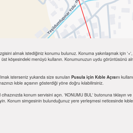
zgisini almak istediğiniz konumu bulunuz. Konuma yakınlaşmak için '+', k
 üst köşesindeki menüyü kullanın. Konumunuzun uydu görüntüsünü almak 
ulmak isterseniz yukarıda size sunulan
Pusula için Kıble Açısı
nı kulla
mazınızı kıble açısının gösterdiği yöne doğru kılabilirsiniz.
l cihazınızda konum servisini açın. 'KONUMU BUL' butonuna tıklayın ve 
. Konum simgesinin bulunduğunuz yere yerleşmesi neticesinde kıble yönü