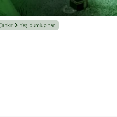
Çankırı
Yeşildumlupınar