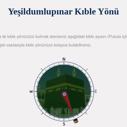
Yeşildumlupınar Kıble Yönü
la ile kıble yönünüzü bulmak isterseniz aşağıdaki kıble açısını (Pusula içi
gisi vasıtasıyla kıble yönünüzü kolayca bulabilirsiniz.