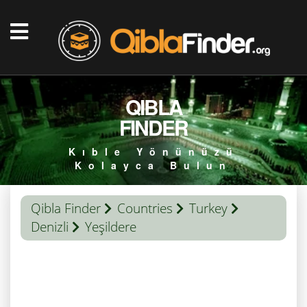
QIBLA
FINDER
Kıble Yönünüzü
Kolayca Bulun
Qibla Finder
Countries
Turkey
Denizli
Yeşildere