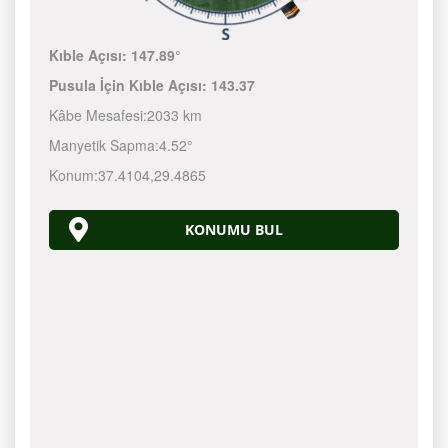
Kıble Açısı:
147.89°
Pusula İçin Kıble Açısı:
143.37
Kâbe Mesafesi:
2033 km
Manyetik Sapma:
4.52°
Konum:
37.4104
,
29.4865
KONUMU BUL