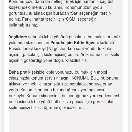
Konumunuzu daha da netleştirmek için haritanın sağ üst
köşesindeki menüyü kullanın. Konumunuzun uydu
görüntüsünü almak için buradan 'Sat' seçeneğini tercih
ediniz. Farklı harita tercihi için 'OSM' seçeneğini
kullanabilirsiniz.
Yeşildere
şehrinin kıble yönünü pusula ile bulmak isterseniz
yukarıda size sunulan
Pusula için Kıble Açısı
nı kullanın.
Pusula ibresi kuzeyi (N) gösterirken saat yönünde kıble
açısını (pusula için kıble açısını) bulun. Artık namazınızı kıble
açısının gösterdiği yöne doğru kılabilirsiniz.
Daha pratik şekilde kıble yönünüzü bulmak için mobil
cihazınızda konum servisini açın. 'KONUMU BUL' butonuna
tıklayın ve mobil cihazınızda size sorulacak soruya onay
verin. Konum ikonunun bulunduğunuz yeri bulmasını
bekleyin. Konum simgesinin bulunduğunuz yere yerleşmesi
neticesinde kıble yönü hattınızı ve pusula için gerekli olan
kıble açınızı hızlıca öğrenmiş olacaksınız.