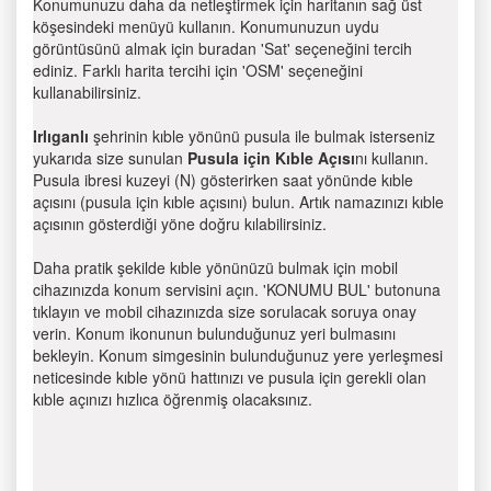
Konumunuzu daha da netleştirmek için haritanın sağ üst
köşesindeki menüyü kullanın. Konumunuzun uydu
görüntüsünü almak için buradan 'Sat' seçeneğini tercih
ediniz. Farklı harita tercihi için 'OSM' seçeneğini
kullanabilirsiniz.
Irlıganlı
şehrinin kıble yönünü pusula ile bulmak isterseniz
yukarıda size sunulan
Pusula için Kıble Açısı
nı kullanın.
Pusula ibresi kuzeyi (N) gösterirken saat yönünde kıble
açısını (pusula için kıble açısını) bulun. Artık namazınızı kıble
açısının gösterdiği yöne doğru kılabilirsiniz.
Daha pratik şekilde kıble yönünüzü bulmak için mobil
cihazınızda konum servisini açın. 'KONUMU BUL' butonuna
tıklayın ve mobil cihazınızda size sorulacak soruya onay
verin. Konum ikonunun bulunduğunuz yeri bulmasını
bekleyin. Konum simgesinin bulunduğunuz yere yerleşmesi
neticesinde kıble yönü hattınızı ve pusula için gerekli olan
kıble açınızı hızlıca öğrenmiş olacaksınız.