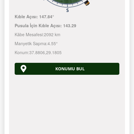
Kıble Açısı:
147.84°
Pusula İçin Kıble Açısı:
143.29
Kâbe Mesafesi:
2092 km
Manyetik Sapma:
4.55°
Konum:
37.8806
,
29.1805
KONUMU BUL