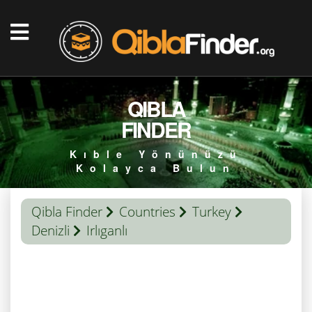
QIBLA
FINDER
Kıble Yönünüzü
Kolayca Bulun
Qibla Finder
Countries
Turkey
Denizli
Irlıganlı