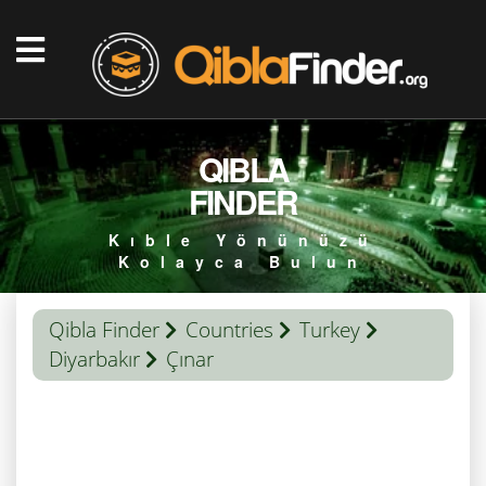
QIBLA
FINDER
Kıble Yönünüzü
Kolayca Bulun
Qibla Finder
Countries
Turkey
Diyarbakır
Çınar