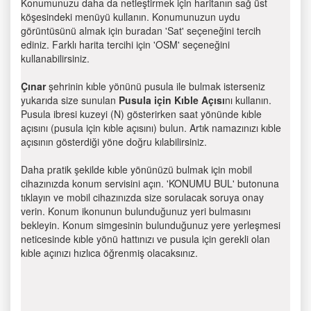
Konumunuzu daha da netleştirmek için haritanın sağ üst
köşesindeki menüyü kullanın. Konumunuzun uydu
görüntüsünü almak için buradan 'Sat' seçeneğini tercih
ediniz. Farklı harita tercihi için 'OSM' seçeneğini
kullanabilirsiniz.
Çınar
şehrinin kıble yönünü pusula ile bulmak isterseniz
yukarıda size sunulan
Pusula için Kıble Açısı
nı kullanın.
Pusula ibresi kuzeyi (N) gösterirken saat yönünde kıble
açısını (pusula için kıble açısını) bulun. Artık namazınızı kıble
açısının gösterdiği yöne doğru kılabilirsiniz.
Daha pratik şekilde kıble yönünüzü bulmak için mobil
cihazınızda konum servisini açın. 'KONUMU BUL' butonuna
tıklayın ve mobil cihazınızda size sorulacak soruya onay
verin. Konum ikonunun bulunduğunuz yeri bulmasını
bekleyin. Konum simgesinin bulunduğunuz yere yerleşmesi
neticesinde kıble yönü hattınızı ve pusula için gerekli olan
kıble açınızı hızlıca öğrenmiş olacaksınız.