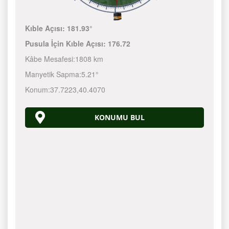
Kıble Açısı:
181.93°
Pusula İçin Kıble Açısı:
176.72
Kâbe Mesafesi:
1808 km
Manyetik Sapma:
5.21°
Konum:
37.7223
,
40.4070
KONUMU BUL