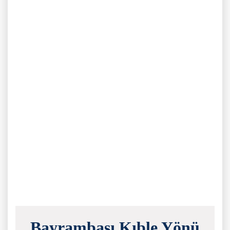
Bayrambaşı Kıble Yönü