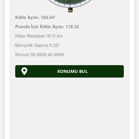
Kıble Açısı:
183.64°
Pusula İçin Kıble Açısı:
178.32
Kâbe Mesafesi:
1870 km
Manyetik Sapma:
5.32°
Konum:
38.2608
,
40.9606
KONUMU BUL