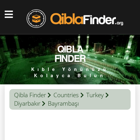
QIBLA
FINDER
Kıble Yönünüzü
Kolayca Bulun
Qibla Finder
Countries
Turkey
Diyarbakır
Bayrambaşı