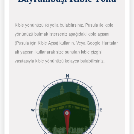
Kıble yönünüzü iki yolla bulabilirsiniz. Pusula ile kıble
yönünüzü bulmak isterseniz aşağıdaki kıble açısını
(Pusula için Kıble Açısı) kullanın. Veya Google Haritalar
alt yapısını kullanarak size sunulan kıble çizgisi
vasıtasıyla kıble yönünüzü kolayca bulabilirsiniz.