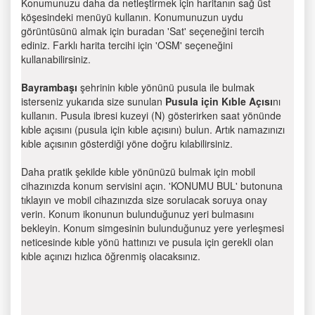
Konumunuzu daha da netleştirmek için haritanın sağ üst
köşesindeki menüyü kullanın. Konumunuzun uydu
görüntüsünü almak için buradan 'Sat' seçeneğini tercih
ediniz. Farklı harita tercihi için 'OSM' seçeneğini
kullanabilirsiniz.
Bayrambaşı
şehrinin kıble yönünü pusula ile bulmak
isterseniz yukarıda size sunulan
Pusula için Kıble Açısı
nı
kullanın. Pusula ibresi kuzeyi (N) gösterirken saat yönünde
kıble açısını (pusula için kıble açısını) bulun. Artık namazınızı
kıble açısının gösterdiği yöne doğru kılabilirsiniz.
Daha pratik şekilde kıble yönünüzü bulmak için mobil
cihazınızda konum servisini açın. 'KONUMU BUL' butonuna
tıklayın ve mobil cihazınızda size sorulacak soruya onay
verin. Konum ikonunun bulunduğunuz yeri bulmasını
bekleyin. Konum simgesinin bulunduğunuz yere yerleşmesi
neticesinde kıble yönü hattınızı ve pusula için gerekli olan
kıble açınızı hızlıca öğrenmiş olacaksınız.