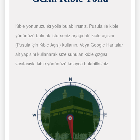
Kıble yönünüzü iki yolla bulabilirsiniz. Pusula ile kıble
yönünüzü bulmak isterseniz aşağıdaki kıble açısını
(Pusula için Kıble Açısı) kullanın. Veya Google Haritalar
alt yapısını kullanarak size sunulan kıble çizgisi
vasıtasıyla kıble yönünüzü kolayca bulabilirsiniz.