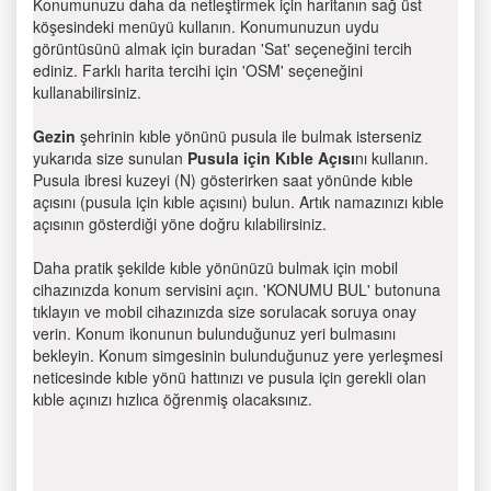
Konumunuzu daha da netleştirmek için haritanın sağ üst
köşesindeki menüyü kullanın. Konumunuzun uydu
görüntüsünü almak için buradan 'Sat' seçeneğini tercih
ediniz. Farklı harita tercihi için 'OSM' seçeneğini
kullanabilirsiniz.
Gezin
şehrinin kıble yönünü pusula ile bulmak isterseniz
yukarıda size sunulan
Pusula için Kıble Açısı
nı kullanın.
Pusula ibresi kuzeyi (N) gösterirken saat yönünde kıble
açısını (pusula için kıble açısını) bulun. Artık namazınızı kıble
açısının gösterdiği yöne doğru kılabilirsiniz.
Daha pratik şekilde kıble yönünüzü bulmak için mobil
cihazınızda konum servisini açın. 'KONUMU BUL' butonuna
tıklayın ve mobil cihazınızda size sorulacak soruya onay
verin. Konum ikonunun bulunduğunuz yeri bulmasını
bekleyin. Konum simgesinin bulunduğunuz yere yerleşmesi
neticesinde kıble yönü hattınızı ve pusula için gerekli olan
kıble açınızı hızlıca öğrenmiş olacaksınız.