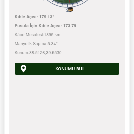
Kıble Açısı:
179.13°
Pusula İçin Kıble Açısı:
173.79
Kâbe Mesafesi:
1895 km
Manyetik Sapma:
5.34°
Konum:
38.5126
,
39.5530
KONUMU BUL