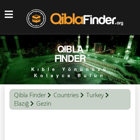
QIBLA
FINDER
Kıble Yönünüzü
Kolayca Bulun
Qibla Finder
Countries
Turkey
Elazığ
Gezin