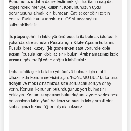
Konumunuzu daha da netleştirmek için haritanın sağ üst
köşesindeki menüyü kullanın. Konumunuzun uydu
görüntüsünü almak için buradan 'Sat' seçeneğini tercih
ediniz. Farklı harita tercihi için 'OSM' seçeneğini
kullanabilirsiniz.
Toptepe
şehrinin kıble yönünü pusula ile bulmak isterseniz
yukarıda size sunulan
Pusula için Kıble Açısı
nı kullanın.
Pusula ibresi kuzeyi (N) gösterirken saat yönünde kıble
açısını (pusula için kıble açısını) bulun. Artık namazınızı kıble
açısının gösterdiği yöne doğru kılabilirsiniz.
Daha pratik şekilde kıble yönünüzü bulmak için mobil
cihazınızda konum servisini açın. 'KONUMU BUL' butonuna
tıklayın ve mobil cihazınızda size sorulacak soruya onay
verin. Konum ikonunun bulunduğunuz yeri bulmasını
bekleyin. Konum simgesinin bulunduğunuz yere yerleşmesi
neticesinde kıble yönü hattınızı ve pusula için gerekli olan
kıble açınızı hızlıca öğrenmiş olacaksınız.