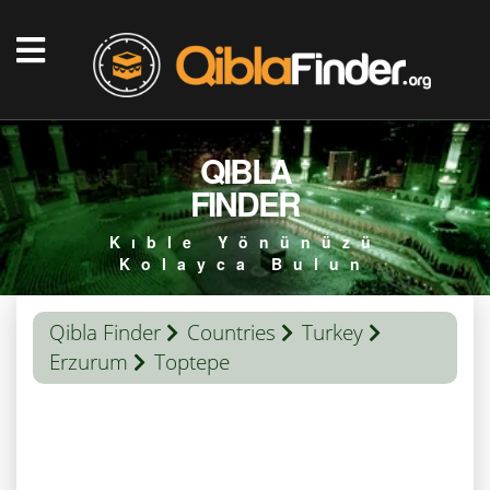
QIBLA
FINDER
Kıble Yönünüzü
Kolayca Bulun
Qibla Finder
Countries
Turkey
Erzurum
Toptepe