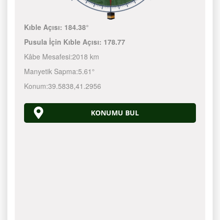
Kıble Açısı:
184.38°
Pusula İçin Kıble Açısı:
178.77
Kâbe Mesafesi:
2018 km
Manyetik Sapma:
5.61°
Konum:
39.5838
,
41.2956
KONUMU BUL