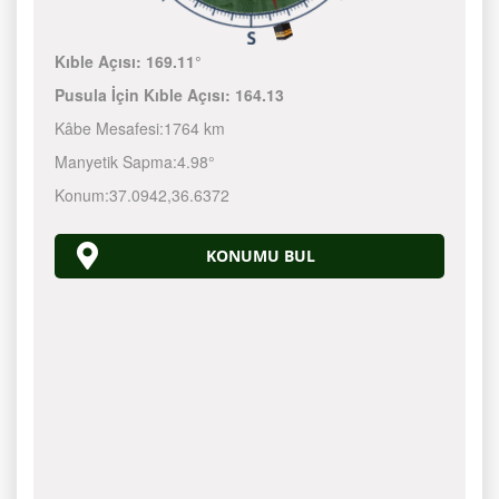
Kıble Açısı:
169.11°
Pusula İçin Kıble Açısı:
164.13
Kâbe Mesafesi:
1764 km
Manyetik Sapma:
4.98°
Konum:
37.0942
,
36.6372
KONUMU BUL