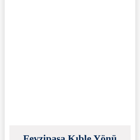
Fevzipaşa Kıble Yönü