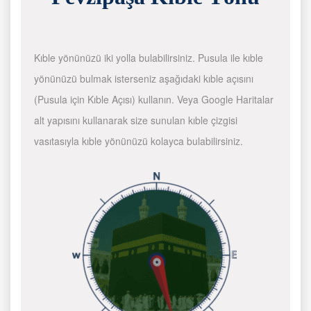
Kıble yönünüzü iki yolla bulabilirsiniz. Pusula ile kıble
yönünüzü bulmak isterseniz aşağıdaki kıble açısını
(Pusula için Kıble Açısı) kullanın. Veya Google Haritalar
alt yapısını kullanarak size sunulan kıble çizgisi
vasıtasıyla kıble yönünüzü kolayca bulabilirsiniz.