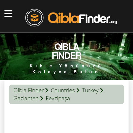
QIBLA
FINDER
Kıble Yönünüzü
Kolayca Bulun
Qibla Finder
Countries
Turkey
Gaziantep
Fevzipaşa