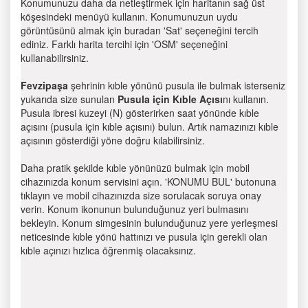
Konumunuzu daha da netleştirmek için haritanın sağ üst
köşesindeki menüyü kullanın. Konumunuzun uydu
görüntüsünü almak için buradan 'Sat' seçeneğini tercih
ediniz. Farklı harita tercihi için 'OSM' seçeneğini
kullanabilirsiniz.
Fevzipaşa
şehrinin kıble yönünü pusula ile bulmak isterseniz
yukarıda size sunulan
Pusula için Kıble Açısı
nı kullanın.
Pusula ibresi kuzeyi (N) gösterirken saat yönünde kıble
açısını (pusula için kıble açısını) bulun. Artık namazınızı kıble
açısının gösterdiği yöne doğru kılabilirsiniz.
Daha pratik şekilde kıble yönünüzü bulmak için mobil
cihazınızda konum servisini açın. 'KONUMU BUL' butonuna
tıklayın ve mobil cihazınızda size sorulacak soruya onay
verin. Konum ikonunun bulunduğunuz yeri bulmasını
bekleyin. Konum simgesinin bulunduğunuz yere yerleşmesi
neticesinde kıble yönü hattınızı ve pusula için gerekli olan
kıble açınızı hızlıca öğrenmiş olacaksınız.