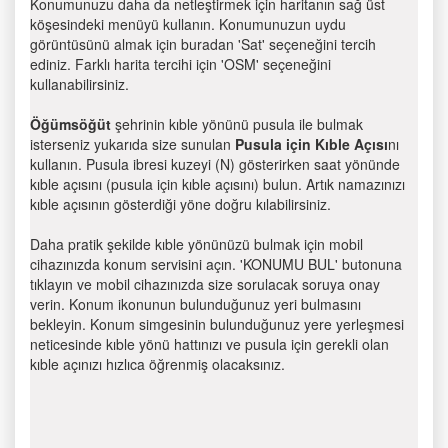
Konumunuzu daha da netleştirmek için haritanın sağ üst
köşesindeki menüyü kullanın. Konumunuzun uydu
görüntüsünü almak için buradan 'Sat' seçeneğini tercih
ediniz. Farklı harita tercihi için 'OSM' seçeneğini
kullanabilirsiniz.
Öğümsöğüt
şehrinin kıble yönünü pusula ile bulmak
isterseniz yukarıda size sunulan
Pusula için Kıble Açısı
nı
kullanın. Pusula ibresi kuzeyi (N) gösterirken saat yönünde
kıble açısını (pusula için kıble açısını) bulun. Artık namazınızı
kıble açısının gösterdiği yöne doğru kılabilirsiniz.
Daha pratik şekilde kıble yönünüzü bulmak için mobil
cihazınızda konum servisini açın. 'KONUMU BUL' butonuna
tıklayın ve mobil cihazınızda size sorulacak soruya onay
verin. Konum ikonunun bulunduğunuz yeri bulmasını
bekleyin. Konum simgesinin bulunduğunuz yere yerleşmesi
neticesinde kıble yönü hattınızı ve pusula için gerekli olan
kıble açınızı hızlıca öğrenmiş olacaksınız.