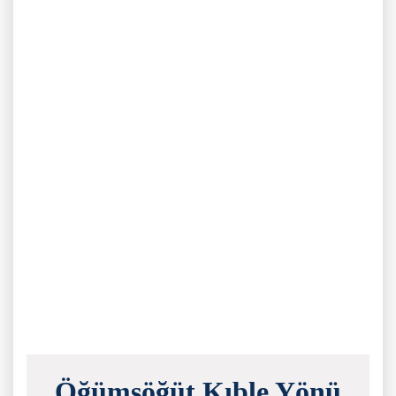
Öğümsöğüt Kıble Yönü