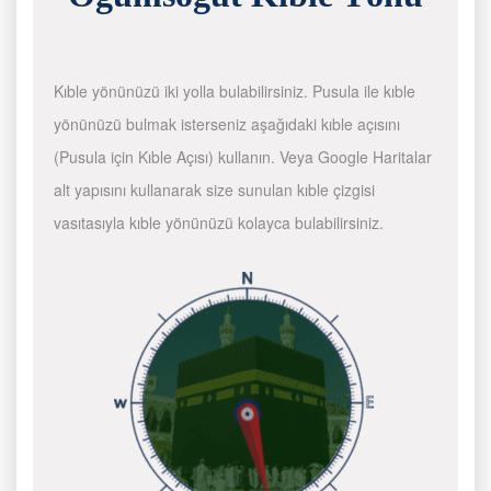
Kıble yönünüzü iki yolla bulabilirsiniz. Pusula ile kıble
yönünüzü bulmak isterseniz aşağıdaki kıble açısını
(Pusula için Kıble Açısı) kullanın. Veya Google Haritalar
alt yapısını kullanarak size sunulan kıble çizgisi
vasıtasıyla kıble yönünüzü kolayca bulabilirsiniz.