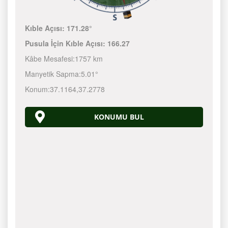
Kıble Açısı:
171.28°
Pusula İçin Kıble Açısı:
166.27
Kâbe Mesafesi:
1757 km
Manyetik Sapma:
5.01°
Konum:
37.1164
,
37.2778
KONUMU BUL