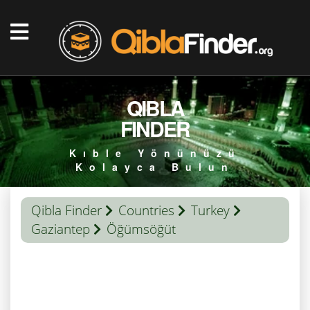
QIBLA
FINDER
Kıble Yönünüzü
Kolayca Bulun
Qibla Finder
Countries
Turkey
Gaziantep
Öğümsöğüt