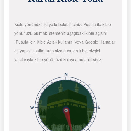
Kıble yönünüzü iki yolla bulabilirsiniz. Pusula ile kıble
yönünüzü bulmak isterseniz aşağıdaki kıble açısını
(Pusula için Kıble Açısı) kullanın. Veya Google Haritalar
alt yapısını kullanarak size sunulan kıble çizgisi
vasıtasıyla kıble yönünüzü kolayca bulabilirsiniz.