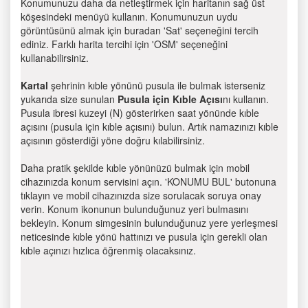
Konumunuzu daha da netleştirmek için haritanın sağ üst
köşesindeki menüyü kullanın. Konumunuzun uydu
görüntüsünü almak için buradan 'Sat' seçeneğini tercih
ediniz. Farklı harita tercihi için 'OSM' seçeneğini
kullanabilirsiniz.
Kartal
şehrinin kıble yönünü pusula ile bulmak isterseniz
yukarıda size sunulan
Pusula için Kıble Açısı
nı kullanın.
Pusula ibresi kuzeyi (N) gösterirken saat yönünde kıble
açısını (pusula için kıble açısını) bulun. Artık namazınızı kıble
açısının gösterdiği yöne doğru kılabilirsiniz.
Daha pratik şekilde kıble yönünüzü bulmak için mobil
cihazınızda konum servisini açın. 'KONUMU BUL' butonuna
tıklayın ve mobil cihazınızda size sorulacak soruya onay
verin. Konum ikonunun bulunduğunuz yeri bulmasını
bekleyin. Konum simgesinin bulunduğunuz yere yerleşmesi
neticesinde kıble yönü hattınızı ve pusula için gerekli olan
kıble açınızı hızlıca öğrenmiş olacaksınız.