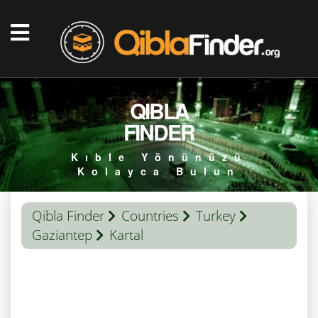
QIBLA
FINDER
Kıble Yönünüzü
Kolayca Bulun
Qibla Finder
Countries
Turkey
Gaziantep
Kartal