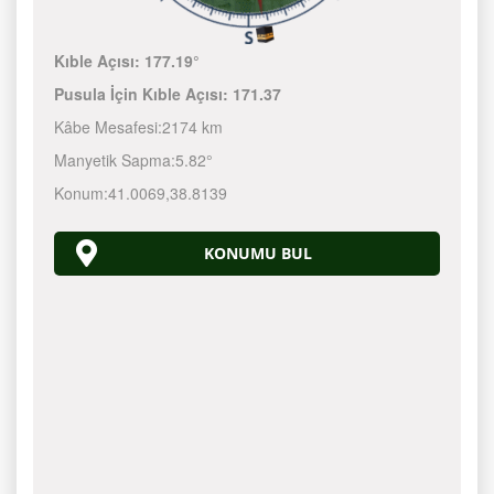
Kıble Açısı:
177.19°
Pusula İçin Kıble Açısı:
171.37
Kâbe Mesafesi:
2174 km
Manyetik Sapma:
5.82°
Konum:
41.0069
,
38.8139
KONUMU BUL