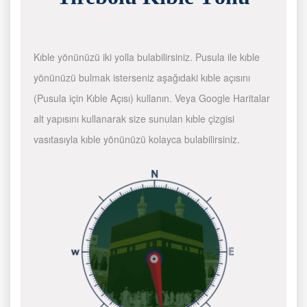
Kıble yönünüzü iki yolla bulabilirsiniz. Pusula ile kıble
yönünüzü bulmak isterseniz aşağıdaki kıble açısını
(Pusula için Kıble Açısı) kullanın. Veya Google Haritalar
alt yapısını kullanarak size sunulan kıble çizgisi
vasıtasıyla kıble yönünüzü kolayca bulabilirsiniz.