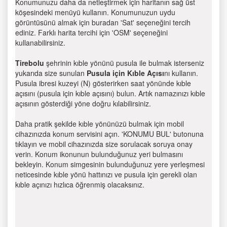
Konumunuzu daha da netleştirmek için haritanın sağ üst
köşesindeki menüyü kullanın. Konumunuzun uydu
görüntüsünü almak için buradan 'Sat' seçeneğini tercih
ediniz. Farklı harita tercihi için 'OSM' seçeneğini
kullanabilirsiniz.
Tirebolu
şehrinin kıble yönünü pusula ile bulmak isterseniz
yukarıda size sunulan
Pusula için Kıble Açısı
nı kullanın.
Pusula ibresi kuzeyi (N) gösterirken saat yönünde kıble
açısını (pusula için kıble açısını) bulun. Artık namazınızı kıble
açısının gösterdiği yöne doğru kılabilirsiniz.
Daha pratik şekilde kıble yönünüzü bulmak için mobil
cihazınızda konum servisini açın. 'KONUMU BUL' butonuna
tıklayın ve mobil cihazınızda size sorulacak soruya onay
verin. Konum ikonunun bulunduğunuz yeri bulmasını
bekleyin. Konum simgesinin bulunduğunuz yere yerleşmesi
neticesinde kıble yönü hattınızı ve pusula için gerekli olan
kıble açınızı hızlıca öğrenmiş olacaksınız.