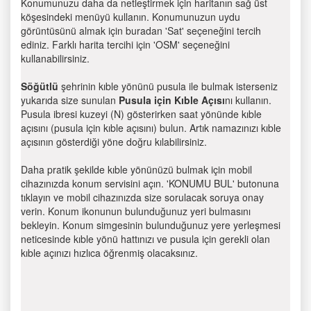
Konumunuzu daha da netleştirmek için haritanın sağ üst
köşesindeki menüyü kullanın. Konumunuzun uydu
görüntüsünü almak için buradan 'Sat' seçeneğini tercih
ediniz. Farklı harita tercihi için 'OSM' seçeneğini
kullanabilirsiniz.
Söğütlü
şehrinin kıble yönünü pusula ile bulmak isterseniz
yukarıda size sunulan
Pusula için Kıble Açısı
nı kullanın.
Pusula ibresi kuzeyi (N) gösterirken saat yönünde kıble
açısını (pusula için kıble açısını) bulun. Artık namazınızı kıble
açısının gösterdiği yöne doğru kılabilirsiniz.
Daha pratik şekilde kıble yönünüzü bulmak için mobil
cihazınızda konum servisini açın. 'KONUMU BUL' butonuna
tıklayın ve mobil cihazınızda size sorulacak soruya onay
verin. Konum ikonunun bulunduğunuz yeri bulmasını
bekleyin. Konum simgesinin bulunduğunuz yere yerleşmesi
neticesinde kıble yönü hattınızı ve pusula için gerekli olan
kıble açınızı hızlıca öğrenmiş olacaksınız.