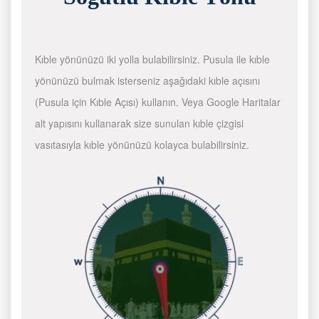
Kıble yönünüzü iki yolla bulabilirsiniz. Pusula ile kıble
yönünüzü bulmak isterseniz aşağıdaki kıble açısını
(Pusula için Kıble Açısı) kullanın. Veya Google Haritalar
alt yapısını kullanarak size sunulan kıble çizgisi
vasıtasıyla kıble yönünüzü kolayca bulabilirsiniz.