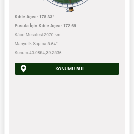
Kıble Açısı:
178.33°
Pusula İçin Kıble Açısı:
172.69
Kâbe Mesafesi:
2070 km
Manyetik Sapma:
5.64°
Konum:
40.0854
,
39.2536
KONUMU BUL