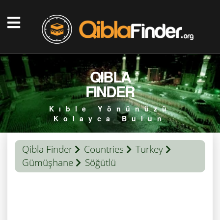
QIBLA
FINDER
Kıble Yönünüzü
Kolayca Bulun
Qibla Finder
Countries
Turkey
Gümüşhane
Söğütlü