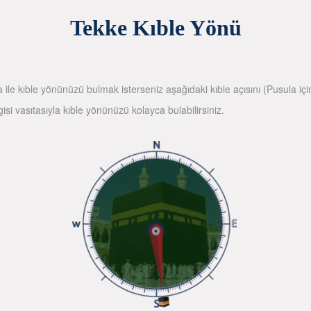
Tekke Kıble Yönü
la ile kıble yönünüzü bulmak isterseniz aşağıdaki kıble açısını (Pusula içi
gisi vasıtasıyla kıble yönünüzü kolayca bulabilirsiniz.