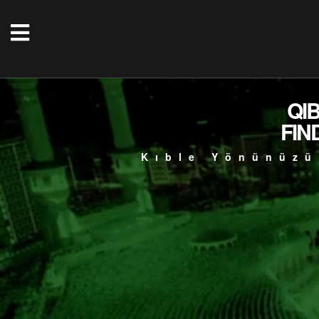
QI
FIN
Kıble Yönünüzü