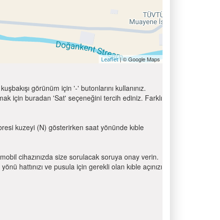
| © Google Maps
Leaflet
uşbakışı görünüm için '-' butonlarını kullanınız.
için buradan 'Sat' seçeneğini tercih ediniz. Farklı
ibresi kuzeyi (N) gösterirken saat yönünde kıble
mobil cihazınızda size sorulacak soruya onay verin.
 hattınızı ve pusula için gerekli olan kıble açınızı