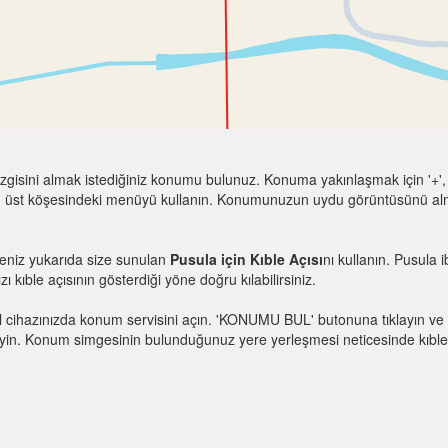
zgisini almak istediğiniz konumu bulunuz. Konuma yakınlaşmak için '+', k
 üst köşesindeki menüyü kullanın. Konumunuzun uydu görüntüsünü almak 
seniz yukarıda size sunulan
Pusula için Kıble Açısı
nı kullanın. Pusula 
zı kıble açısının gösterdiği yöne doğru kılabilirsiniz.
l cihazınızda konum servisini açın. 'KONUMU BUL' butonuna tıklayın ve 
. Konum simgesinin bulunduğunuz yere yerleşmesi neticesinde kıble yönü