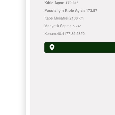
Kıble Açısı:
179.31°
Pusula İçin Kıble Açısı:
173.57
Kâbe Mesafesi:
2106 km
Manyetik Sapma:
5.74°
Konum:
40.4177
,
39.5850