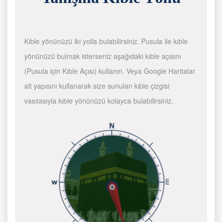
Kıble yönünüzü iki yolla bulabilirsiniz. Pusula ile kıble
yönünüzü bulmak isterseniz aşağıdaki kıble açısını
(Pusula için Kıble Açısı) kullanın. Veya Google Haritalar
alt yapısını kullanarak size sunulan kıble çizgisi
vasıtasıyla kıble yönünüzü kolayca bulabilirsiniz.