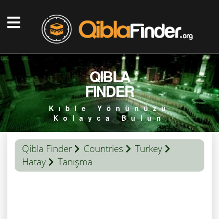
QIBLA
FINDER
Kıble Yönünüzü
Kolayca Bulun
Qibla Finder
Countries
Turkey
Hatay
Tanışma