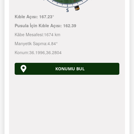
Kıble Açısı:
167.23°
Pusula İçin Kıble Açısı:
162.39
Kâbe Mesafesi:
1674 km
Manyetik Sapma:
4.84°
Konum:
36.1996
,
36.2804
KONUMU BUL