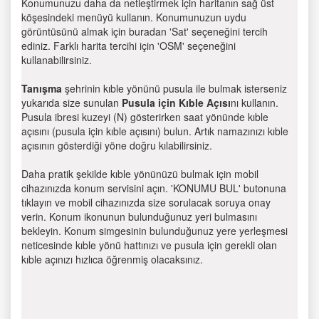
Konumunuzu daha da netleştirmek için haritanın sağ üst
köşesindeki menüyü kullanın. Konumunuzun uydu
görüntüsünü almak için buradan 'Sat' seçeneğini tercih
ediniz. Farklı harita tercihi için 'OSM' seçeneğini
kullanabilirsiniz.
Tanışma
şehrinin kıble yönünü pusula ile bulmak isterseniz
yukarıda size sunulan
Pusula için Kıble Açısı
nı kullanın.
Pusula ibresi kuzeyi (N) gösterirken saat yönünde kıble
açısını (pusula için kıble açısını) bulun. Artık namazınızı kıble
açısının gösterdiği yöne doğru kılabilirsiniz.
Daha pratik şekilde kıble yönünüzü bulmak için mobil
cihazınızda konum servisini açın. 'KONUMU BUL' butonuna
tıklayın ve mobil cihazınızda size sorulacak soruya onay
verin. Konum ikonunun bulunduğunuz yeri bulmasını
bekleyin. Konum simgesinin bulunduğunuz yere yerleşmesi
neticesinde kıble yönü hattınızı ve pusula için gerekli olan
kıble açınızı hızlıca öğrenmiş olacaksınız.