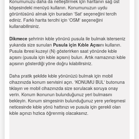
Konumunuzu daha da netleştirmek için haritanın sağ üst
köşesindeki menüyü kullanın. Konumunuzun uydu
görüntüsünü almak için buradan 'Sat' seçeneğini tercih
ediniz. Farklı harita tercihi için 'OSM' seçeneğini
kullanabilirsiniz.
Dikmece
şehrinin kıble yönünü pusula ile bulmak isterseniz
yukarıda size sunulan
Pusula için Kıble Açısı
nı kullanın.
Pusula ibresi kuzeyi (N) gösterirken saat yönünde kıble
açısını (pusula için kıble açısını) bulun. Artık namazınızı kıble
açısının gösterdiği yöne doğru kılabilirsiniz.
Daha pratik şekilde kıble yönünüzü bulmak için mobil
cihazınızda konum servisini açın. 'KONUMU BUL' butonuna
tıklayın ve mobil cihazınızda size sorulacak soruya onay
verin. Konum ikonunun bulunduğunuz yeri bulmasını
bekleyin. Konum simgesinin bulunduğunuz yere yerleşmesi
neticesinde kıble yönü hattınızı ve pusula için gerekli olan
kıble açınızı hızlıca öğrenmiş olacaksınız.