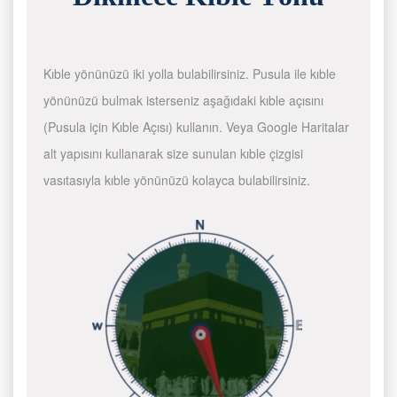
Kıble yönünüzü iki yolla bulabilirsiniz. Pusula ile kıble
yönünüzü bulmak isterseniz aşağıdaki kıble açısını
(Pusula için Kıble Açısı) kullanın. Veya Google Haritalar
alt yapısını kullanarak size sunulan kıble çizgisi
vasıtasıyla kıble yönünüzü kolayca bulabilirsiniz.