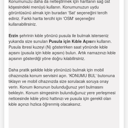
Konumunuzu daha da netleştirmek için haritanın sağ üst
köşesindeki menüyü kullanın. Konumunuzun uydu
görüntüsünü almak için buradan 'Sat' seçeneğini tercih
ediniz. Farklı harita tercihi için 'OSM' seçeneğini
kullanabilirsiniz.
Erzin
şehrinin kıble yönünü pusula ile bulmak isterseniz
yukarıda size sunulan
Pusula için Kıble Açısı
nı kullanın.
Pusula ibresi kuzeyi (N) gösterirken saat yönünde kıble
açısını (pusula için kıble açısını) bulun. Artık namazınızı kıble
açısının gösterdiği yöne doğru kılabilirsiniz.
Daha pratik şekilde kıble yönünüzü bulmak için mobil
cihazınızda konum servisini açın. 'KONUMU BUL' butonuna
tıklayın ve mobil cihazınızda size sorulacak soruya onay
verin. Konum ikonunun bulunduğunuz yeri bulmasını
bekleyin. Konum simgesinin bulunduğunuz yere yerleşmesi
neticesinde kıble yönü hattınızı ve pusula için gerekli olan
kıble açınızı hızlıca öğrenmiş olacaksınız.