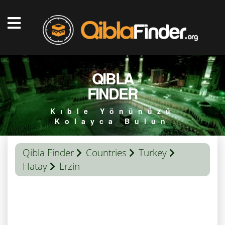
QIBLA
FINDER
Kıble Yönünüzü
Kolayca Bulun
Qibla Finder
Countries
Turkey
Hatay
Erzin