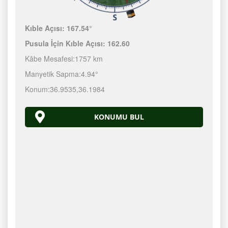
Kıble Açısı:
167.54°
Pusula İçin Kıble Açısı:
162.60
Kâbe Mesafesi:
1757 km
Manyetik Sapma:
4.94°
Konum:
36.9535
,
36.1984
KONUMU BUL