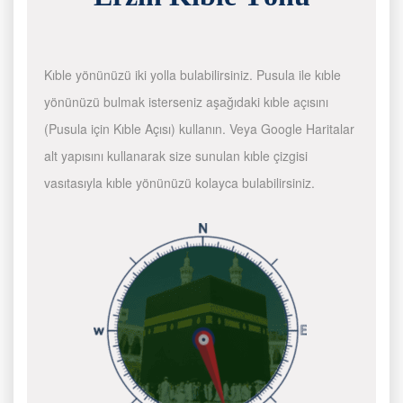
Kıble yönünüzü iki yolla bulabilirsiniz. Pusula ile kıble
yönünüzü bulmak isterseniz aşağıdaki kıble açısını
(Pusula için Kıble Açısı) kullanın. Veya Google Haritalar
alt yapısını kullanarak size sunulan kıble çizgisi
vasıtasıyla kıble yönünüzü kolayca bulabilirsiniz.