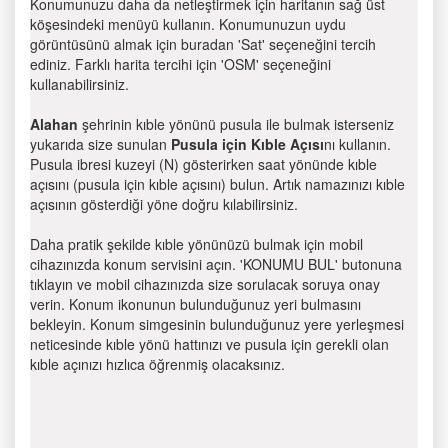
Konumunuzu daha da netleştirmek için haritanın sağ üst
köşesindeki menüyü kullanın. Konumunuzun uydu
görüntüsünü almak için buradan 'Sat' seçeneğini tercih
ediniz. Farklı harita tercihi için 'OSM' seçeneğini
kullanabilirsiniz.
Alahan
şehrinin kıble yönünü pusula ile bulmak isterseniz
yukarıda size sunulan
Pusula için Kıble Açısı
nı kullanın.
Pusula ibresi kuzeyi (N) gösterirken saat yönünde kıble
açısını (pusula için kıble açısını) bulun. Artık namazınızı kıble
açısının gösterdiği yöne doğru kılabilirsiniz.
Daha pratik şekilde kıble yönünüzü bulmak için mobil
cihazınızda konum servisini açın. 'KONUMU BUL' butonuna
tıklayın ve mobil cihazınızda size sorulacak soruya onay
verin. Konum ikonunun bulunduğunuz yeri bulmasını
bekleyin. Konum simgesinin bulunduğunuz yere yerleşmesi
neticesinde kıble yönü hattınızı ve pusula için gerekli olan
kıble açınızı hızlıca öğrenmiş olacaksınız.