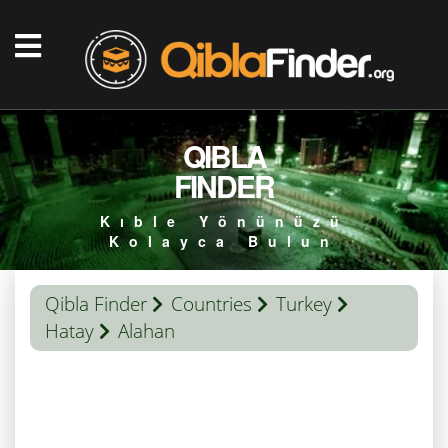
QIBLA
FINDER
Kıble Yönünüzü
Kolayca Bulun
Qibla Finder
Countries
Turkey
Hatay
Alahan