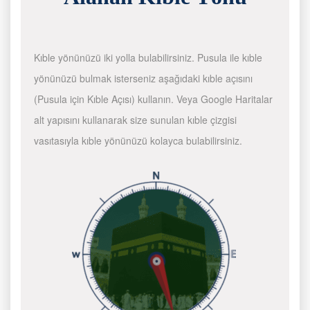
Kıble yönünüzü iki yolla bulabilirsiniz. Pusula ile kıble
yönünüzü bulmak isterseniz aşağıdaki kıble açısını
(Pusula için Kıble Açısı) kullanın. Veya Google Haritalar
alt yapısını kullanarak size sunulan kıble çizgisi
vasıtasıyla kıble yönünüzü kolayca bulabilirsiniz.