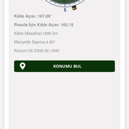
Kıble Açısı:
167.00°
Pusula İçin Kıble Açısı:
162.15
Kâbe Mesafesi:
1690 km
Manyetik Sapma:
4.85°
Konum:
36.3309
,
36.1840
KONUMU BUL