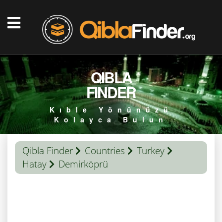
QIBLA
FINDER
Kıble Yönünüzü
Kolayca Bulun
Qibla Finder
Countries
Turkey
Hatay
Demirköprü