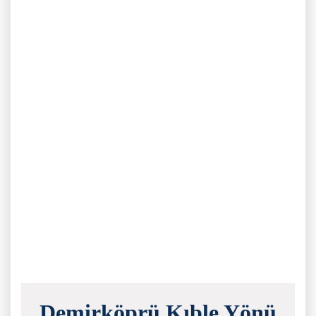
Demirköprü Kıble Yönü