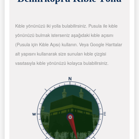
Kıble yönünüzü iki yolla bulabilirsiniz. Pusula ile kıble
yönünüzü bulmak isterseniz aşağıdaki kıble açısını
(Pusula için Kıble Açısı) kullanın. Veya Google Haritalar
alt yapısını kullanarak size sunulan kıble çizgisi
vasıtasıyla kıble yönünüzü kolayca bulabilirsiniz.