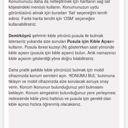
Konumunuzu daha da netleştirmek için haritanın sağ üst
köşesindeki menüyü kullanın. Konumunuzun uydu
görüntüsünü almak için buradan 'Sat' seçeneğini tercih
ediniz. Farklı harita tercihi için 'OSM' seçeneğini
kullanabilirsiniz.
Demirköprü
şehrinin kıble yönünü pusula ile bulmak
isterseniz yukarıda size sunulan
Pusula için Kıble Açısı
nı
kullanın. Pusula ibresi kuzeyi (N) gösterirken saat yönünde
kıble açısını (pusula için kıble açısını) bulun. Artık namazınızı
kıble açısının gösterdiği yöne doğru kılabilirsiniz.
Daha pratik şekilde kıble yönünüzü bulmak için mobil
cihazınızda konum servisini açın. 'KONUMU BUL' butonuna
tıklayın ve mobil cihazınızda size sorulacak soruya onay
verin. Konum ikonunun bulunduğunuz yeri bulmasını
bekleyin. Konum simgesinin bulunduğunuz yere yerleşmesi
neticesinde kıble yönü hattınızı ve pusula için gerekli olan
kıble açınızı hızlıca öğrenmiş olacaksınız.