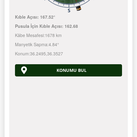
Kıble Açısı:
167.52°
Pusula İçin Kıble Açısı:
162.68
Kâbe Mesafesi:
1678 km
Manyetik Sapma:
4.84°
Konum:
36.2495
,
36.3527
KONUMU BUL