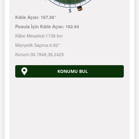
Kıble Açısı:
167.56°
Pusula İçin Kıble Açısı:
162.64
Kâbe Mesafesi:
1738 km
Manyetik Sapma:
4.92°
Konum:
36.7848
,
36.2425
KONUMU BUL