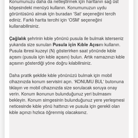
Konumunuzu daha da netleştirmek için haritanın sağ üst
köşesindeki menüyü kullanın. Konumunuzun uydu
görüntüsünü almak için buradan 'Sat' seçeneğini tercih
ediniz. Farklı harita tercihi için 'OSM' seçeneğini
kullanabilirsiniz.
Çağlalık
şehrinin kıble yönünü pusula ile bulmak isterseniz
yukarıda size sunulan
Pusula için Kıble Açısı
nı kullanın.
Pusula ibresi kuzeyi (N) gösterirken saat yönünde kıble
açısını (pusula için kıble açısını) bulun. Artık namazınızı kıble
açısının gösterdiği yöne doğru kılabilirsiniz.
Daha pratik şekilde kıble yönünüzü bulmak için mobil
cihazınızda konum servisini açın. 'KONUMU BUL' butonuna
tıklayın ve mobil cihazınızda size sorulacak soruya onay
verin. Konum ikonunun bulunduğunuz yeri bulmasını
bekleyin. Konum simgesinin bulunduğunuz yere yerleşmesi
neticesinde kıble yönü hattınızı ve pusula için gerekli olan
kıble açınızı hızlıca öğrenmiş olacaksınız.