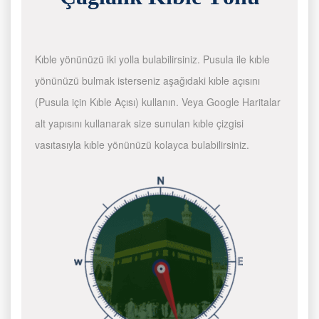
Kıble yönünüzü iki yolla bulabilirsiniz. Pusula ile kıble
yönünüzü bulmak isterseniz aşağıdaki kıble açısını
(Pusula için Kıble Açısı) kullanın. Veya Google Haritalar
alt yapısını kullanarak size sunulan kıble çizgisi
vasıtasıyla kıble yönünüzü kolayca bulabilirsiniz.