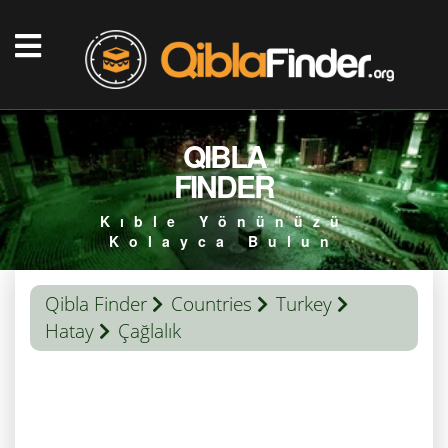
QIBLA
FINDER
Kıble Yönünüzü
Kolayca Bulun
Qibla Finder
Countries
Turkey
Hatay
Çağlalık