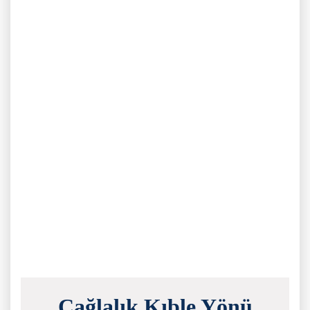
Çağlalık Kıble Yönü