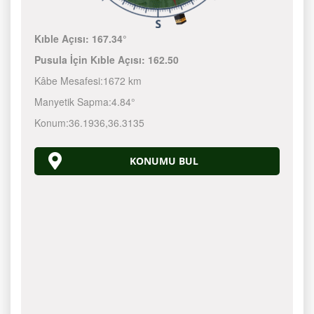
Kıble Açısı:
167.34°
Pusula İçin Kıble Açısı:
162.50
Kâbe Mesafesi:
1672 km
Manyetik Sapma:
4.84°
Konum:
36.1936
,
36.3135
KONUMU BUL