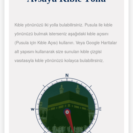
Kıble yönünüzü iki yolla bulabilirsiniz. Pusula ile kıble
yönünüzü bulmak isterseniz aşağıdaki kıble açısını
(Pusula için Kıble Açısı) kullanın. Veya Google Haritalar
alt yapısını kullanarak size sunulan kıble çizgisi
vasıtasıyla kıble yönünüzü kolayca bulabilirsiniz.