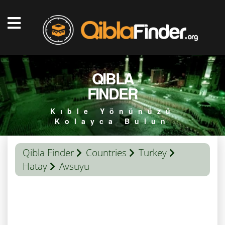
QIBLA
FINDER
Kıble Yönünüzü
Kolayca Bulun
Qibla Finder
Countries
Turkey
Hatay
Avsuyu