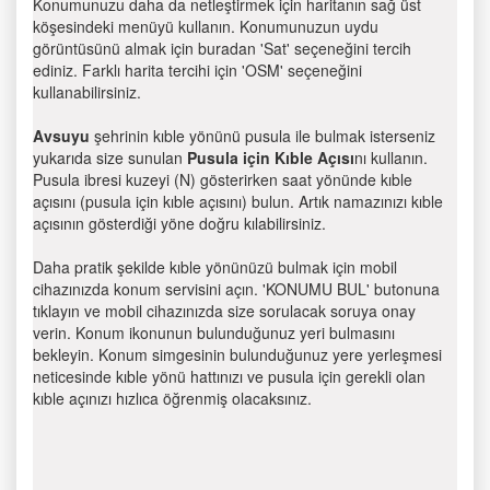
Konumunuzu daha da netleştirmek için haritanın sağ üst
köşesindeki menüyü kullanın. Konumunuzun uydu
görüntüsünü almak için buradan 'Sat' seçeneğini tercih
ediniz. Farklı harita tercihi için 'OSM' seçeneğini
kullanabilirsiniz.
Avsuyu
şehrinin kıble yönünü pusula ile bulmak isterseniz
yukarıda size sunulan
Pusula için Kıble Açısı
nı kullanın.
Pusula ibresi kuzeyi (N) gösterirken saat yönünde kıble
açısını (pusula için kıble açısını) bulun. Artık namazınızı kıble
açısının gösterdiği yöne doğru kılabilirsiniz.
Daha pratik şekilde kıble yönünüzü bulmak için mobil
cihazınızda konum servisini açın. 'KONUMU BUL' butonuna
tıklayın ve mobil cihazınızda size sorulacak soruya onay
verin. Konum ikonunun bulunduğunuz yeri bulmasını
bekleyin. Konum simgesinin bulunduğunuz yere yerleşmesi
neticesinde kıble yönü hattınızı ve pusula için gerekli olan
kıble açınızı hızlıca öğrenmiş olacaksınız.