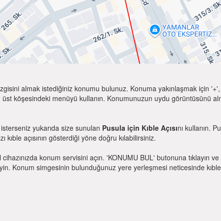
zgisini almak istediğiniz konumu bulunuz. Konuma yakınlaşmak için '+', k
 üst köşesindeki menüyü kullanın. Konumunuzun uydu görüntüsünü almak 
 isterseniz yukarıda size sunulan
Pusula için Kıble Açısı
nı kullanın. P
zı kıble açısının gösterdiği yöne doğru kılabilirsiniz.
l cihazınızda konum servisini açın. 'KONUMU BUL' butonuna tıklayın ve 
. Konum simgesinin bulunduğunuz yere yerleşmesi neticesinde kıble yönü