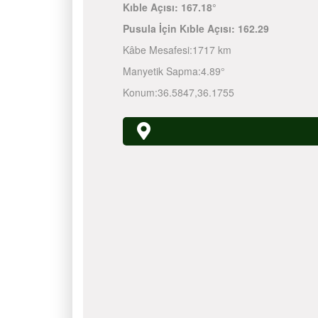
Kıble Açısı:
167.18°
Pusula İçin Kıble Açısı:
162.29
Kâbe Mesafesi:
1717 km
Manyetik Sapma:
4.89°
Konum:
36.5847
,
36.1755