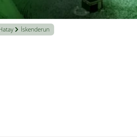
Hatay
İskenderun