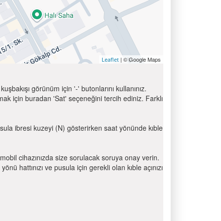
| © Google Maps
Leaflet
uşbakışı görünüm için '-' butonlarını kullanınız.
için buradan 'Sat' seçeneğini tercih ediniz. Farklı
usula ibresi kuzeyi (N) gösterirken saat yönünde kıble
mobil cihazınızda size sorulacak soruya onay verin.
 hattınızı ve pusula için gerekli olan kıble açınızı