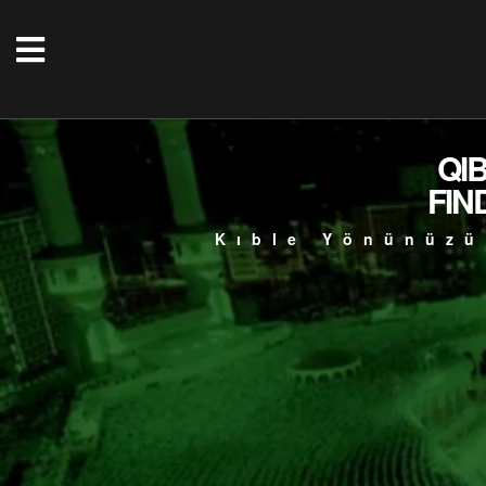
QI
FIN
Kıble Yönünüzü