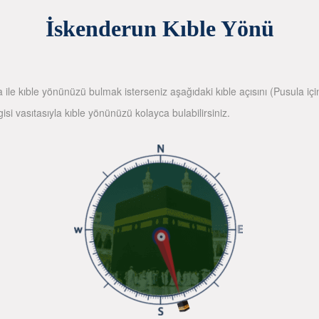
İskenderun Kıble Yönü
la ile kıble yönünüzü bulmak isterseniz aşağıdaki kıble açısını (Pusula içi
gisi vasıtasıyla kıble yönünüzü kolayca bulabilirsiniz.