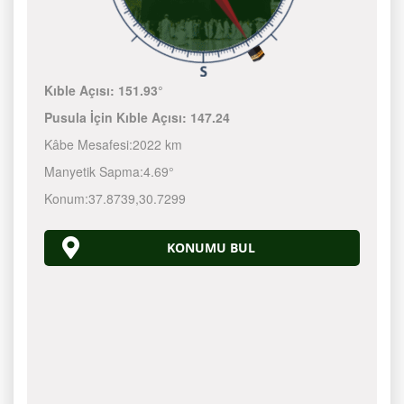
Kıble Açısı:
151.93°
Pusula İçin Kıble Açısı:
147.24
Kâbe Mesafesi:
2022 km
Manyetik Sapma:
4.69°
Konum:
37.8739
,
30.7299
KONUMU BUL