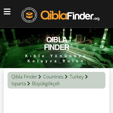
QIBLA
FINDER
Kıble Yönünüzü
Kolayca Bulun
Qibla Finder
Countries
Turkey
Isparta
Büyükgökçeli