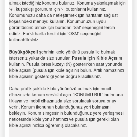
almak istediğiniz konumu bulunuz. Konuma yakınlaşmak için
'+', kuşbakışı görünüm için '-' butonlarını kullanınız.
Konumunuzu daha da netleştirmek için haritanın sağ üst
köşesindeki menüyü kullanın. Konumunuzun uydu
görüntüsünü almak için buradan 'Sat' seçeneğini tercih
ediniz. Farklı harita tercihi için 'OSM' seçeneğini
kullanabilirsiniz.
Büyükgökçeli
şehrinin kıble yönünü pusula ile bulmak
isterseniz yukarıda size sunulan
Pusula için Kıble Açısı
nı
kullanın. Pusula ibresi kuzeyi (N) gösterirken saat yönünde
kıble açısını (pusula için kıble açısını) bulun. Artık namazınızı
kıble açısının gösterdiği yöne doğru kılabilirsiniz.
Daha pratik şekilde kıble yönünüzü bulmak için mobil
cihazınızda konum servisini açın. 'KONUMU BUL' butonuna
tıklayın ve mobil cihazınızda size sorulacak soruya onay
verin. Konum ikonunun bulunduğunuz yeri bulmasını
bekleyin. Konum simgesinin bulunduğunuz yere yerleşmesi
neticesinde kıble yönü hattınızı ve pusula için gerekli olan
kıble açınızı hızlıca öğrenmiş olacaksınız.