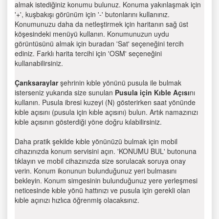
almak istediğiniz konumu bulunuz. Konuma yakınlaşmak için
'+', kuşbakışı görünüm için '-' butonlarını kullanınız.
Konumunuzu daha da netleştirmek için haritanın sağ üst
köşesindeki menüyü kullanın. Konumunuzun uydu
görüntüsünü almak için buradan 'Sat' seçeneğini tercih
ediniz. Farklı harita tercihi için 'OSM' seçeneğini
kullanabilirsiniz.
Çarıksaraylar
şehrinin kıble yönünü pusula ile bulmak
isterseniz yukarıda size sunulan
Pusula için Kıble Açısı
nı
kullanın. Pusula ibresi kuzeyi (N) gösterirken saat yönünde
kıble açısını (pusula için kıble açısını) bulun. Artık namazınızı
kıble açısının gösterdiği yöne doğru kılabilirsiniz.
Daha pratik şekilde kıble yönünüzü bulmak için mobil
cihazınızda konum servisini açın. 'KONUMU BUL' butonuna
tıklayın ve mobil cihazınızda size sorulacak soruya onay
verin. Konum ikonunun bulunduğunuz yeri bulmasını
bekleyin. Konum simgesinin bulunduğunuz yere yerleşmesi
neticesinde kıble yönü hattınızı ve pusula için gerekli olan
kıble açınızı hızlıca öğrenmiş olacaksınız.