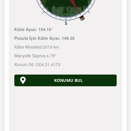
Kıble Açısı:
154.16°
Pusula İçin Kıble Açısı:
149.38
Kâbe Mesafesi:
2019 km
Manyetik Sapma:
4.78°
Konum:
38.1204
,
31.4173
KONUMU BUL