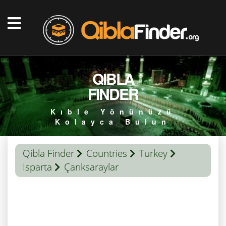
QIBLA
FINDER
Kıble Yönünüzü
Kolayca Bulun
Qibla Finder
Countries
Turkey
Isparta
Çarıksaraylar