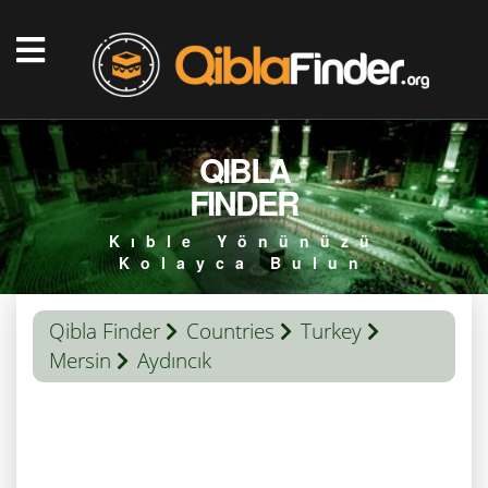
QIBLA
FINDER
Kıble Yönünüzü
Kolayca Bulun
Qibla Finder
Countries
Turkey
Mersin
Aydıncık