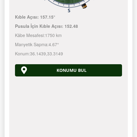
Kıble Açısı:
157.15°
Pusula İçin Kıble Açısı:
152.48
Kâbe Mesafesi:
1750 km
Manyetik Sapma:
4.67°
Konum:
36.1439
,
33.3149
KONUMU BUL