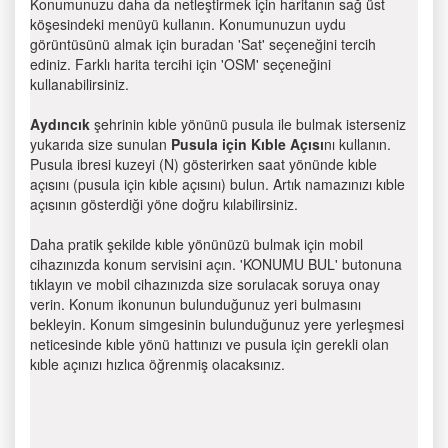
Konumunuzu daha da netleştirmek için haritanın sağ üst
köşesindeki menüyü kullanın. Konumunuzun uydu
görüntüsünü almak için buradan 'Sat' seçeneğini tercih
ediniz. Farklı harita tercihi için 'OSM' seçeneğini
kullanabilirsiniz.
Aydıncık
şehrinin kıble yönünü pusula ile bulmak isterseniz
yukarıda size sunulan
Pusula için Kıble Açısı
nı kullanın.
Pusula ibresi kuzeyi (N) gösterirken saat yönünde kıble
açısını (pusula için kıble açısını) bulun. Artık namazınızı kıble
açısının gösterdiği yöne doğru kılabilirsiniz.
Daha pratik şekilde kıble yönünüzü bulmak için mobil
cihazınızda konum servisini açın. 'KONUMU BUL' butonuna
tıklayın ve mobil cihazınızda size sorulacak soruya onay
verin. Konum ikonunun bulunduğunuz yeri bulmasını
bekleyin. Konum simgesinin bulunduğunuz yere yerleşmesi
neticesinde kıble yönü hattınızı ve pusula için gerekli olan
kıble açınızı hızlıca öğrenmiş olacaksınız.