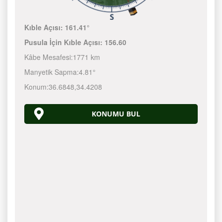
Kıble Açısı:
161.41°
Pusula İçin Kıble Açısı:
156.60
Kâbe Mesafesi:
1771 km
Manyetik Sapma:
4.81°
Konum:
36.6848
,
34.4208
KONUMU BUL