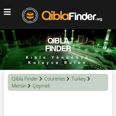
QIBLA
FINDER
Kıble Yönünüzü
Kolayca Bulun
Qibla Finder
Countries
Turkey
Mersin
Çeşmeli