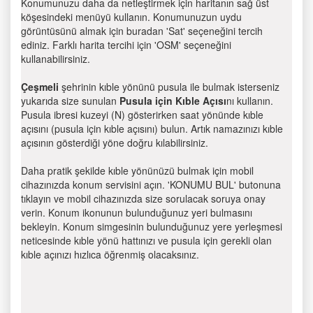
Konumunuzu daha da netleştirmek için haritanın sağ üst
köşesindeki menüyü kullanın. Konumunuzun uydu
görüntüsünü almak için buradan 'Sat' seçeneğini tercih
ediniz. Farklı harita tercihi için 'OSM' seçeneğini
kullanabilirsiniz.
Çeşmeli
şehrinin kıble yönünü pusula ile bulmak isterseniz
yukarıda size sunulan
Pusula için Kıble Açısı
nı kullanın.
Pusula ibresi kuzeyi (N) gösterirken saat yönünde kıble
açısını (pusula için kıble açısını) bulun. Artık namazınızı kıble
açısının gösterdiği yöne doğru kılabilirsiniz.
Daha pratik şekilde kıble yönünüzü bulmak için mobil
cihazınızda konum servisini açın. 'KONUMU BUL' butonuna
tıklayın ve mobil cihazınızda size sorulacak soruya onay
verin. Konum ikonunun bulunduğunuz yeri bulmasını
bekleyin. Konum simgesinin bulunduğunuz yere yerleşmesi
neticesinde kıble yönü hattınızı ve pusula için gerekli olan
kıble açınızı hızlıca öğrenmiş olacaksınız.