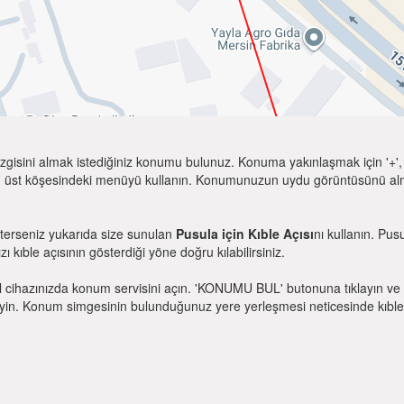
zgisini almak istediğiniz konumu bulunuz. Konuma yakınlaşmak için '+', k
 üst köşesindeki menüyü kullanın. Konumunuzun uydu görüntüsünü almak 
sterseniz yukarıda size sunulan
Pusula için Kıble Açısı
nı kullanın. Pus
zı kıble açısının gösterdiği yöne doğru kılabilirsiniz.
l cihazınızda konum servisini açın. 'KONUMU BUL' butonuna tıklayın ve 
. Konum simgesinin bulunduğunuz yere yerleşmesi neticesinde kıble yönü