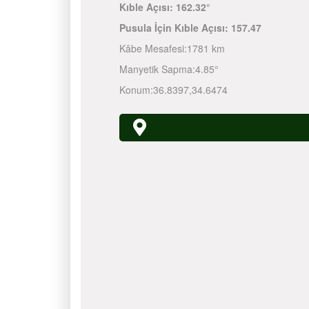
Kıble Açısı:
162.32°
Pusula İçin Kıble Açısı:
157.47
Kâbe Mesafesi:
1781 km
Manyetik Sapma:
4.85°
Konum:
36.8397
,
34.6474