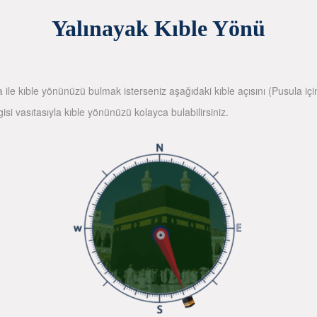
Yalınayak Kıble Yönü
la ile kıble yönünüzü bulmak isterseniz aşağıdaki kıble açısını (Pusula içi
gisi vasıtasıyla kıble yönünüzü kolayca bulabilirsiniz.