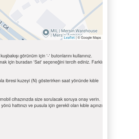
| © Google Maps
Leaflet
uşbakışı görünüm için '-' butonlarını kullanınız.
için buradan 'Sat' seçeneğini tercih ediniz. Farklı
ula ibresi kuzeyi (N) gösterirken saat yönünde kıble
mobil cihazınızda size sorulacak soruya onay verin.
 hattınızı ve pusula için gerekli olan kıble açınızı