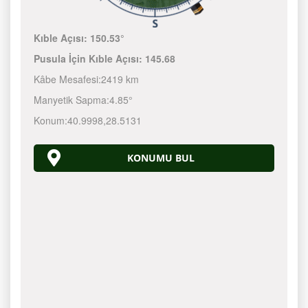
Kıble Açısı:
150.53°
Pusula İçin Kıble Açısı:
145.68
Kâbe Mesafesi:
2419 km
Manyetik Sapma:
4.85°
Konum:
40.9998
,
28.5131
KONUMU BUL