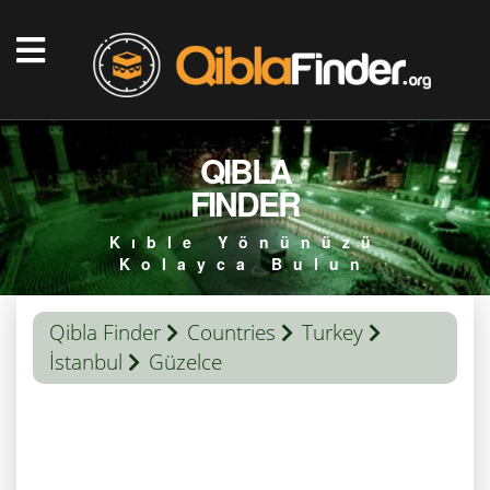
QIBLA
FINDER
Kıble Yönünüzü
Kolayca Bulun
Qibla Finder
Countries
Turkey
İstanbul
Güzelce