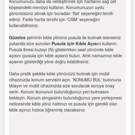
Konumunuzu daha da netleştirmek için haritanın sağ üst
köşesindeki menüyü kullanın. Konumunuzun uydu
görüntüsünü almak için buradan 'Sat' seçeneğini tercih
ediniz. Farklı harita tercihi için 'OSM' seçeneğini
kullanabilirsiniz.
Güzelce
şehrinin kıble yönünü pusula ile bulmak isterseniz
yukarıda size sunulan
Pusula için Kıble Açısı
nı kullanın.
Pusula ibresi kuzeyi (N) gösterirken saat yönünde kıble
açısını (pusula için kıble açısını) bulun. Artık namazınızı kıble
açısının gösterdiği yöne doğru kılabilirsiniz.
Daha pratik şekilde kıble yönünüzü bulmak için mobil
cihazınızda konum servisini açın. 'KONUMU BUL' butonuna
tıklayın ve mobil cihazınızda size sorulacak soruya onay
verin. Konum ikonunun bulunduğunuz yeri bulmasını
bekleyin. Konum simgesinin bulunduğunuz yere yerleşmesi
neticesinde kıble yönü hattınızı ve pusula için gerekli olan
kıble açınızı hızlıca öğrenmiş olacaksınız.