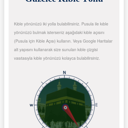
Kıble yönünüzü iki yolla bulabilirsiniz. Pusula ile kıble
yönünüzü bulmak isterseniz aşağıdaki kıble açısını
(Pusula için Kıble Açısı) kullanın. Veya Google Haritalar
alt yapısını kullanarak size sunulan kıble çizgisi
vasıtasıyla kıble yönünüzü kolayca bulabilirsiniz.