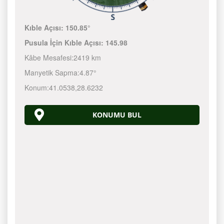
Kıble Açısı:
150.85°
Pusula İçin Kıble Açısı:
145.98
Kâbe Mesafesi:
2419 km
Manyetik Sapma:
4.87°
Konum:
41.0538
,
28.6232
KONUMU BUL