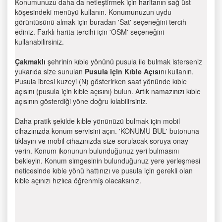
Konumunuzu daha da netleştirmek için haritanın sağ üst
köşesindeki menüyü kullanın. Konumunuzun uydu
görüntüsünü almak için buradan 'Sat' seçeneğini tercih
ediniz. Farklı harita tercihi için 'OSM' seçeneğini
kullanabilirsiniz.
Çakmaklı
şehrinin kıble yönünü pusula ile bulmak isterseniz
yukarıda size sunulan
Pusula için Kıble Açısı
nı kullanın.
Pusula ibresi kuzeyi (N) gösterirken saat yönünde kıble
açısını (pusula için kıble açısını) bulun. Artık namazınızı kıble
açısının gösterdiği yöne doğru kılabilirsiniz.
Daha pratik şekilde kıble yönünüzü bulmak için mobil
cihazınızda konum servisini açın. 'KONUMU BUL' butonuna
tıklayın ve mobil cihazınızda size sorulacak soruya onay
verin. Konum ikonunun bulunduğunuz yeri bulmasını
bekleyin. Konum simgesinin bulunduğunuz yere yerleşmesi
neticesinde kıble yönü hattınızı ve pusula için gerekli olan
kıble açınızı hızlıca öğrenmiş olacaksınız.