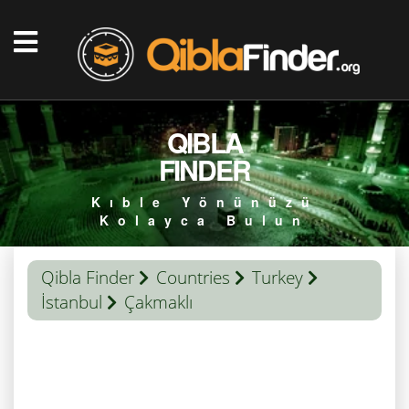
QIBLA
FINDER
Kıble Yönünüzü
Kolayca Bulun
Qibla Finder
Countries
Turkey
İstanbul
Çakmaklı