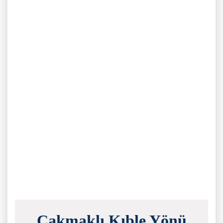
Çakmaklı Kıble Yönü