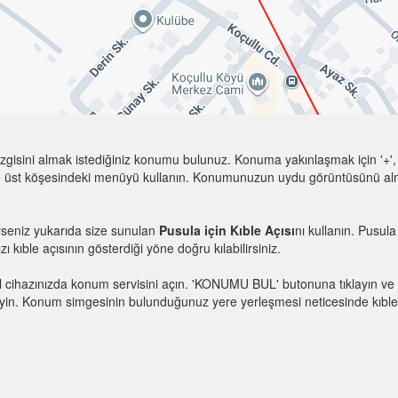
zgisini almak istediğiniz konumu bulunuz. Konuma yakınlaşmak için '+', k
 üst köşesindeki menüyü kullanın. Konumunuzun uydu görüntüsünü almak 
rseniz yukarıda size sunulan
Pusula için Kıble Açısı
nı kullanın. Pusul
zı kıble açısının gösterdiği yöne doğru kılabilirsiniz.
l cihazınızda konum servisini açın. 'KONUMU BUL' butonuna tıklayın ve 
. Konum simgesinin bulunduğunuz yere yerleşmesi neticesinde kıble yönü