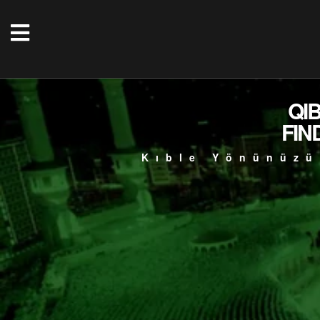
QI
FIN
Kıble Yönünüzü