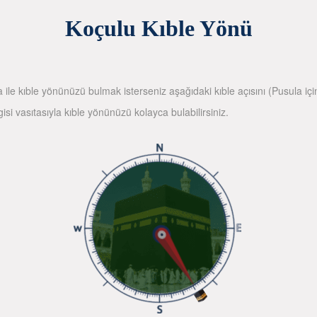
Koçulu Kıble Yönü
la ile kıble yönünüzü bulmak isterseniz aşağıdaki kıble açısını (Pusula içi
gisi vasıtasıyla kıble yönünüzü kolayca bulabilirsiniz.