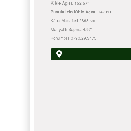
Kıble Açısı:
152.57°
Pusula İçin Kıble Açısı:
147.60
Kâbe Mesafesi:
2393 km
Manyetik Sapma:
4.97°
Konum:
41.0790
,
29.3475