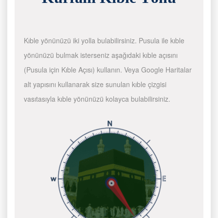
Kıble yönünüzü iki yolla bulabilirsiniz. Pusula ile kıble
yönünüzü bulmak isterseniz aşağıdaki kıble açısını
(Pusula için Kıble Açısı) kullanın. Veya Google Haritalar
alt yapısını kullanarak size sunulan kıble çizgisi
vasıtasıyla kıble yönünüzü kolayca bulabilirsiniz.