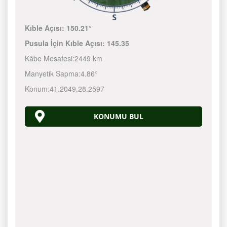
Kıble Açısı:
150.21°
Pusula İçin Kıble Açısı:
145.35
Kâbe Mesafesi:
2449 km
Manyetik Sapma:
4.86°
Konum:
41.2049
,
28.2597
KONUMU BUL