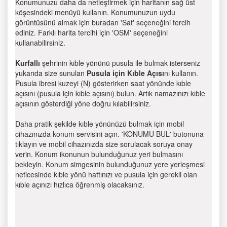
Konumunuzu daha da netleştirmek için haritanın sağ üst
köşesindeki menüyü kullanın. Konumunuzun uydu
görüntüsünü almak için buradan 'Sat' seçeneğini tercih
ediniz. Farklı harita tercihi için 'OSM' seçeneğini
kullanabilirsiniz.
Kurfallı
şehrinin kıble yönünü pusula ile bulmak isterseniz
yukarıda size sunulan
Pusula için Kıble Açısı
nı kullanın.
Pusula ibresi kuzeyi (N) gösterirken saat yönünde kıble
açısını (pusula için kıble açısını) bulun. Artık namazınızı kıble
açısının gösterdiği yöne doğru kılabilirsiniz.
Daha pratik şekilde kıble yönünüzü bulmak için mobil
cihazınızda konum servisini açın. 'KONUMU BUL' butonuna
tıklayın ve mobil cihazınızda size sorulacak soruya onay
verin. Konum ikonunun bulunduğunuz yeri bulmasını
bekleyin. Konum simgesinin bulunduğunuz yere yerleşmesi
neticesinde kıble yönü hattınızı ve pusula için gerekli olan
kıble açınızı hızlıca öğrenmiş olacaksınız.