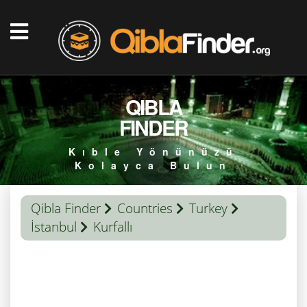
QIBLA
FINDER
Kıble Yönünüzü
Kolayca Bulun
Qibla Finder
Countries
Turkey
İstanbul
Kurfallı