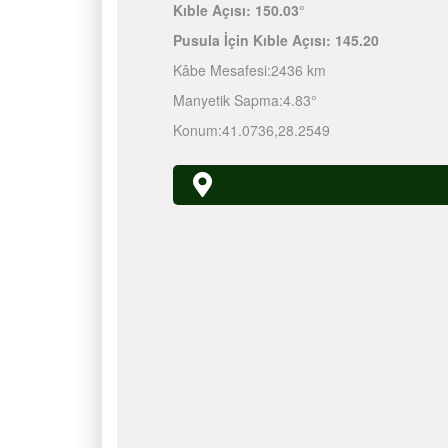
Kıble Açısı:
150.03°
Pusula İçin Kıble Açısı:
145.20
Kâbe Mesafesi:
2436 km
Manyetik Sapma:
4.83°
Konum:
41.0736
,
28.2549