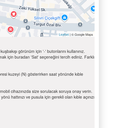
| © Google Maps
Leaflet
uşbakışı görünüm için '-' butonlarını kullanınız.
için buradan 'Sat' seçeneğini tercih ediniz. Farklı
ibresi kuzeyi (N) gösterirken saat yönünde kıble
mobil cihazınızda size sorulacak soruya onay verin.
 hattınızı ve pusula için gerekli olan kıble açınızı