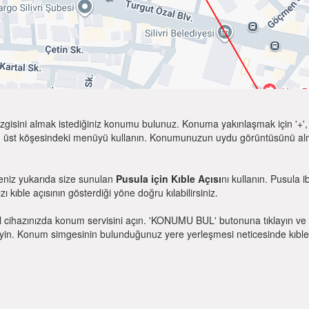
zgisini almak istediğiniz konumu bulunuz. Konuma yakınlaşmak için '+', k
 üst köşesindeki menüyü kullanın. Konumunuzun uydu görüntüsünü almak 
seniz yukarıda size sunulan
Pusula için Kıble Açısı
nı kullanın. Pusula 
zı kıble açısının gösterdiği yöne doğru kılabilirsiniz.
l cihazınızda konum servisini açın. 'KONUMU BUL' butonuna tıklayın ve 
. Konum simgesinin bulunduğunuz yere yerleşmesi neticesinde kıble yönü