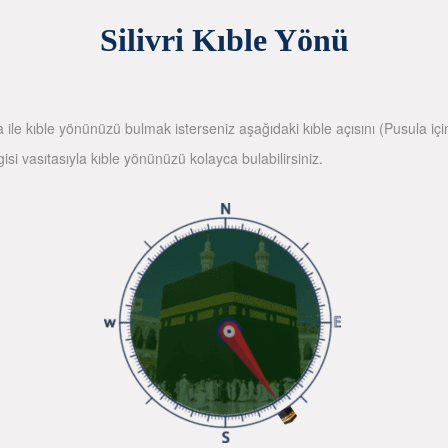
Silivri Kıble Yönü
la ile kıble yönünüzü bulmak isterseniz aşağıdaki kıble açısını (Pusula içi
gisi vasıtasıyla kıble yönünüzü kolayca bulabilirsiniz.