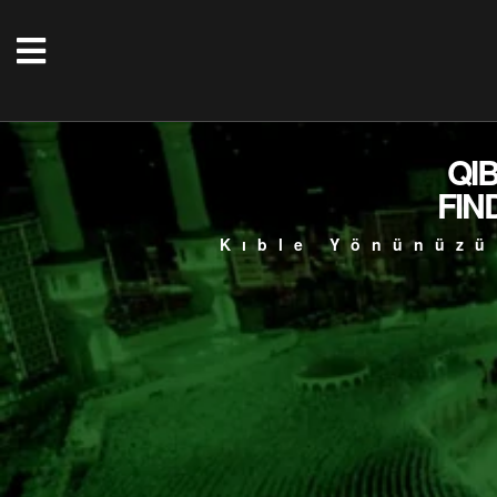
QI
FIN
Kıble Yönünüzü