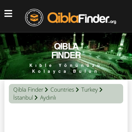
QIBLA
FINDER
Kıble Yönünüzü
Kolayca Bulun
Qibla Finder
Countries
Turkey
İstanbul
Aydınlı