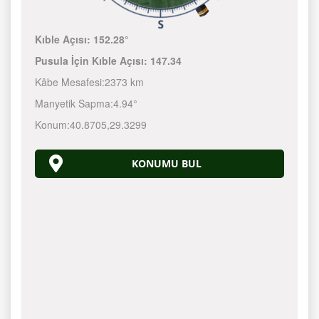
Kıble Açısı:
152.28°
Pusula İçin Kıble Açısı:
147.34
Kâbe Mesafesi:
2373 km
Manyetik Sapma:
4.94°
Konum:
40.8705
,
29.3299
KONUMU BUL