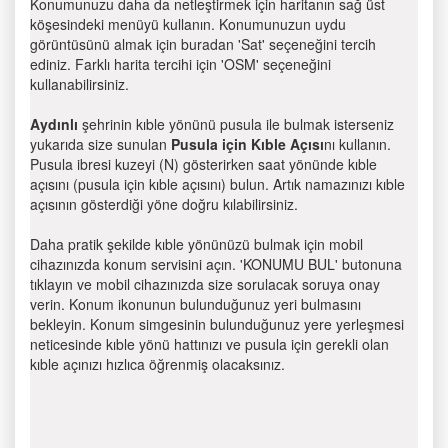
Konumunuzu daha da netleştirmek için haritanın sağ üst
köşesindeki menüyü kullanın. Konumunuzun uydu
görüntüsünü almak için buradan 'Sat' seçeneğini tercih
ediniz. Farklı harita tercihi için 'OSM' seçeneğini
kullanabilirsiniz.
Aydınlı
şehrinin kıble yönünü pusula ile bulmak isterseniz
yukarıda size sunulan
Pusula için Kıble Açısı
nı kullanın.
Pusula ibresi kuzeyi (N) gösterirken saat yönünde kıble
açısını (pusula için kıble açısını) bulun. Artık namazınızı kıble
açısının gösterdiği yöne doğru kılabilirsiniz.
Daha pratik şekilde kıble yönünüzü bulmak için mobil
cihazınızda konum servisini açın. 'KONUMU BUL' butonuna
tıklayın ve mobil cihazınızda size sorulacak soruya onay
verin. Konum ikonunun bulunduğunuz yeri bulmasını
bekleyin. Konum simgesinin bulunduğunuz yere yerleşmesi
neticesinde kıble yönü hattınızı ve pusula için gerekli olan
kıble açınızı hızlıca öğrenmiş olacaksınız.